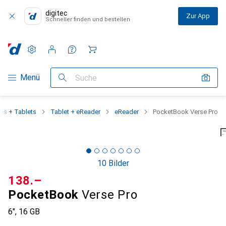
digitec
Zur App
Schneller finden und bestellen
Einstellungen
Kundenkonto
Vergleichslisten
Merklisten
Warenkorb
Navigation nach Kategorien
Menü
Suche
es + Tablets
Tablet + eReader
eReader
PocketBook Verse Pro
10 Bilder
CHF
138.–
PocketBook
Verse Pro
6", 16 GB