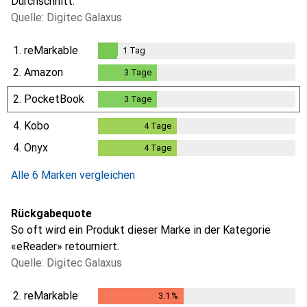
Durchschnitt.
Quelle: Digitec Galaxus
1.
reMarkable
1
Tag
1
Tag
2.
Amazon
3
Tage
3
Tage
2.
PocketBook
3
Tage
3
Tage
4.
Kobo
4
Tage
4
Tage
4.
Onyx
4
Tage
4
Tage
Alle 6 Marken vergleichen
Rückgabequote
So oft wird ein Produkt dieser Marke in der Kategorie
«eReader» retourniert.
Quelle: Digitec Galaxus
2.
reMarkable
3.1
%
3.1
%