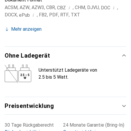
i
i
ACSM
,
AZW
,
AZW3
,
CBR
,
,
CHM
,
DJVU
,
,
CBZ
DOC
i
DOCX
,
,
FB2
,
PDF
,
RTF
,
TXT
ePub
Mehr anzeigen
Ohne Ladegerät
Unterstützt Ladegeräte von
2.5
–
5
2.5 bis 5 Watt.
W
Preisentwicklung
30 Tage Rückgaberecht
24 Monate Garantie (Bring-In)