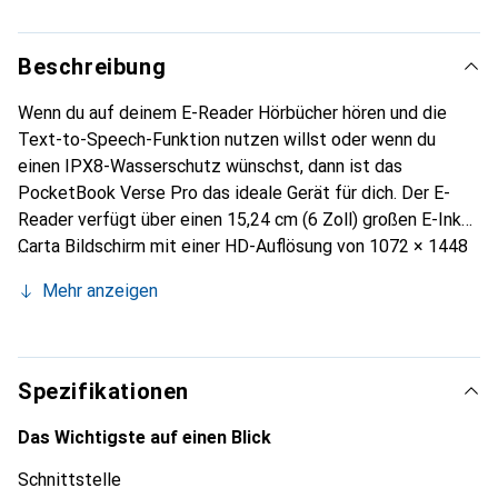
Beschreibung
Wenn du auf deinem E-Reader Hörbücher hören und die
Text-to-Speech-Funktion nutzen willst oder wenn du
einen IPX8-Wasserschutz wünschst, dann ist das
PocketBook Verse Pro das ideale Gerät für dich. Der E-
Reader verfügt über einen 15,24 cm (6 Zoll) großen E-Ink
Carta Bildschirm mit einer HD-Auflösung von 1072 × 1448
und 300 DPI. Die Display-Beleuchtung kann mit dem
Mehr anzeigen
adaptiven SMARTlight in Bezug auf Lichtstärke und Farbe
individuell angepasst werden. Dank Bluetooth kann der E-
Reader mit kabellosen Kopfhörern verbunden werden. So
kannst du dich beim Hören von Hörbüchern entspannen
Spezifikationen
oder dir dein aktuelles E-Book über die Text-to-Speech-
Funktion vorlesen lassen - und das kannst du sogar
Das Wichtigste auf einen Blick
gefahrlos in der Badewanne tun, denn das PocketBook
Schnittstelle
Verse Pro ist wasserdicht nach IPX8-Standard.