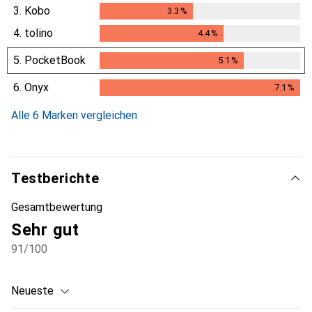
3.
Kobo
3.3
%
3.3
%
4.
tolino
4.4
%
4.4
%
5.
PocketBook
5.1
%
5.1
%
6.
Onyx
7.1
%
7.1
%
Alle 6 Marken vergleichen
Testberichte
Gesamtbewertung
Sehr gut
91
/100
Neueste