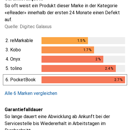
So oft weist ein Produkt dieser Marke in der Kategorie
«eReader» innerhalb der ersten 24 Monate einen Defekt
auf.
Quelle: Digitec Galaxus
2.
reMarkable
1.5
%
1.5
%
3.
Kobo
1.7
%
1.7
%
4.
Onyx
2
%
2
%
5.
tolino
2.4
%
2.4
%
6.
PocketBook
2.7
%
2.7
%
Alle 6 Marken vergleichen
Garantiefalldauer
So lange dauert eine Abwicklung ab Ankunft bei der
Servicestelle bis Wiedererhalt in Arbeitstagen im