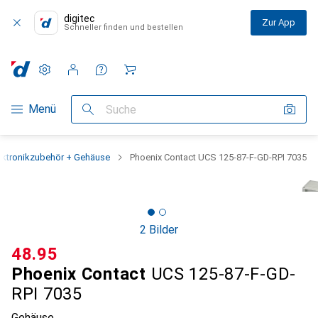
digitec
Zur App
Schneller finden und bestellen
Einstellungen
Kundenkonto
Vergleichslisten
Merklisten
Warenkorb
Navigation nach Kategorien
Menü
Suche
ektronikzubehör + Gehäuse
Phoenix Contact UCS 125-87-F-GD-RPI 7035
2 Bilder
CHF
48.95
Phoenix Contact
UCS 125-87-F-GD-
RPI 7035
Gehäuse