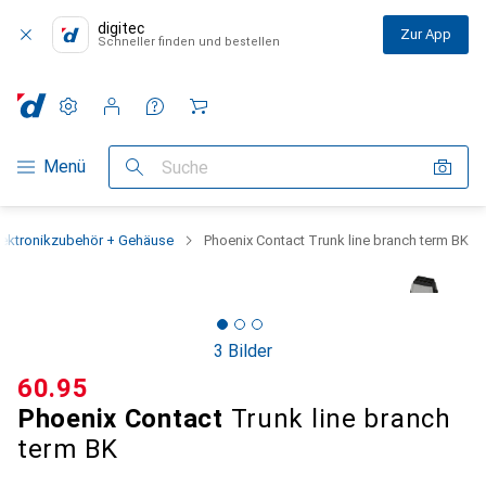
digitec
Zur App
Schneller finden und bestellen
Einstellungen
Kundenkonto
Vergleichslisten
Merklisten
Warenkorb
Navigation nach Kategorien
Menü
Suche
lektronikzubehör + Gehäuse
Phoenix Contact Trunk line branch term BK
3 Bilder
CHF
60.95
Phoenix Contact
Trunk line branch
term BK