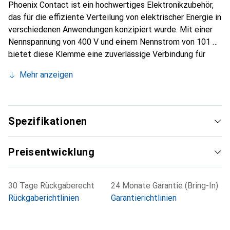
Phoenix Contact ist ein hochwertiges Elektronikzubehör,
das für die effiziente Verteilung von elektrischer Energie in
verschiedenen Anwendungen konzipiert wurde. Mit einer
Nennspannung von 400 V und einem Nennstrom von 101 A
bietet diese Klemme eine zuverlässige Verbindung für
eine Vielzahl von elektrischen Installationen. Die Klemme
Mehr anzeigen
ist mit einem Schraubanschluss ausgestattet, der eine
sichere und stabile Verbindung gewährleistet. Sie verfügt
über vier Anschlüsse und ist für Kabelquerschnitte von 1,5
mm² bis 25 mm² sowie für AWG von 8 bis 2 geeignet. Die
Spezifikationen
kompakte Bauweise mit einer Breite von 23 mm
ermöglicht eine einfache Integration in bestehende
Preisentwicklung
Systeme. Die Montage erfolgt auf einer NS 35/7,5 oder
NS 35/15 Schiene, was die Installation weiter vereinfacht.
Diese Abzweigklemme ist ideal für Anwendungen, die eine
30 Tage Rückgaberecht
24 Monate Garantie (Bring-In)
hohe Strombelastbarkeit und eine zuverlässige Verbindung
Rückgaberichtlinien
Garantierichtlinien
erfordern.