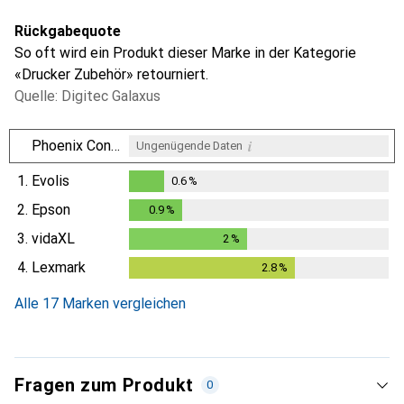
Rückgabequote
So oft wird ein Produkt dieser Marke in der Kategorie
«Drucker Zubehör» retourniert.
Quelle: Digitec Galaxus
i
Phoenix Contact
Ungenügende Daten
1.
Evolis
0.6
%
0.6
%
2.
Epson
0.9
%
0.9
%
3.
vidaXL
2
%
2
%
4.
Lexmark
2.8
%
2.8
%
Alle 17 Marken vergleichen
Fragen zum Produkt
0