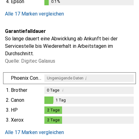
4.
Epson
0.1
%
0.1
%
Alle 17 Marken vergleichen
Garantiefalldauer
So lange dauert eine Abwicklung ab Ankunft bei der
Servicestelle bis Wiedererhalt in Arbeitstagen im
Durchschnitt.
Quelle: Digitec Galaxus
i
Phoenix Contact
Ungenügende Daten
1.
Brother
i
0
Tage
2.
Canon
1
Tag
1
Tag
3.
HP
2
Tage
2
Tage
3.
Xerox
2
Tage
2
Tage
Alle 17 Marken vergleichen