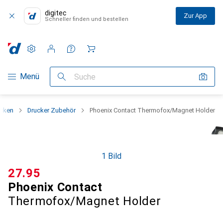
digitec
Zur App
Schneller finden und bestellen
Einstellungen
Kundenkonto
Vergleichslisten
Merklisten
Warenkorb
Navigation nach Kategorien
Menü
Suche
ucken
Drucker Zubehör
Phoenix Contact Thermofox/Magnet Holder
1 Bild
CHF
27.95
Phoenix Contact
Thermofox/Magnet Holder