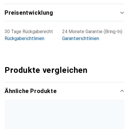
Thermofox verfügt über zahlreiche Sonderzeichen und
Preisentwicklung
kann über eine USB-Schnittstelle mit anderen Systemen
verbunden werden. Separat erhältlich im Blister-Pack oder
als Kit komplett mit Tasche und Zubehör.
30 Tage Rückgaberecht
24 Monate Garantie (Bring-In)
Rückgaberichtlinien
Garantierichtlinien
Produkte vergleichen
Ähnliche Produkte