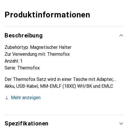
Produktinformationen
Beschreibung
Zubehörtyp: Magnetischer Halter
Zur Verwendung mit: Thermofox
Anzahl: 1
Serie: Thermofox
Der Thermofox Satz wird in einer Tasche mit Adapter,
Akku, USB-Kabel, MM-EMLF (18XE) WH/BK und EMLC
(18xE) WH/BK geliefert. Der tragbare Thermofox Drucker
Mehr anzeigen
wurde für schnelles Markieren vor Ort entwickelt. Der
Drucker ist robust, einfach zu bedienen und bietet
verschiedene Funktionen. Er kann selbstklebende
Etiketten und Schilder in durchgängigem Format sowie
Spezifikationen
Schrumpfhüllen bedrucken. Die Menüauswahl auf dem