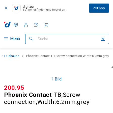
digitec
Zur App
Schneller finden und bestellen
Einstellungen
Kundenkonto
Vergleichslisten
Merklisten
Warenkorb
Navigation nach Kategorien
Menü
Suche
hör + Gehäuse
Phoenix Contact TB,Screw connection,Width:6.2mm,grey
1 Bild
CHF
200.95
Phoenix Contact
TB,Screw
connection,Width:6.2mm,grey