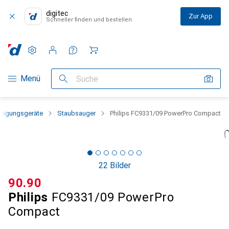
digitec
Zur App
Schneller finden und bestellen
Einstellungen
Kundenkonto
Vergleichslisten
Merklisten
Warenkorb
Navigation nach Kategorien
Menü
Suche
inigungsgeräte
Staubsauger
Philips FC9331/09 PowerPro Compact
22 Bilder
CHF
90.90
Philips
FC9331/09 PowerPro
Compact