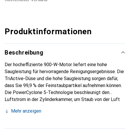
Produktinformationen
Beschreibung
Der hocheffiziente 900-W-Motor liefert eine hohe
Saugleistung für hervorragende Reinigungsergebnisse. Die
TriActive-Düse und die hohe Saugleistung sorgen dafür,
dass Sie 99,9 % der Feinstaubpartikel aufnehmen können.
Die PowerCyclone 5-Technologie beschleunigt den
Luftstrom in der Zylinderkammer, um Staub von der Luft
zu trennen und so über lange Zeit optimale Ergebnisse und
Mehr anzeigen
eine starke Saugleistung zu gewährleisten. Die TriActive-
Düse führt drei Reinigungsschritte in einem Arbeitsgang
aus. Die speziell entwickelte Saugfläche entfernt