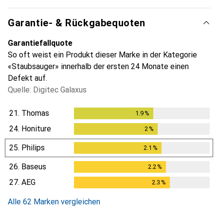
Garantie- & Rückgabequoten
Garantiefallquote
So oft weist ein Produkt dieser Marke in der Kategorie
«Staubsauger» innerhalb der ersten 24 Monate einen
Defekt auf.
Quelle: Digitec Galaxus
21.
Thomas
1.9
%
1.9
%
24.
Honiture
2
%
2
%
25.
Philips
2.1
%
2.1
%
26.
Baseus
2.2
%
2.2
%
27.
AEG
2.3
%
2.3
%
Alle 62 Marken vergleichen