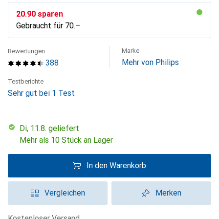
CHF
20.90
sparen
Gebraucht für
CHF
70.–
Marke
Bewertungen
Mehr von Philips
388
Testberichte
Sehr gut bei 1 Test
Di, 11.8. geliefert
Mehr als 10 Stück an Lager
In den Warenkorb
Vergleichen
Merken
kostenloser Versand