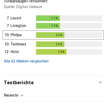
«Staubsauger» retourniert.
Quelle: Digitec Galaxus
7.
Levoit
1.1
%
1.1
%
7.
Livington
1.1
%
1.1
%
10.
Philips
1.3
%
1.3
%
10.
Technaxx
1.3
%
1.3
%
12.
Hoto
1.4
%
1.4
%
Alle 62 Marken vergleichen
Testberichte
Neueste