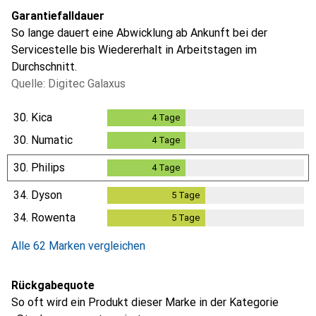
Garantiefalldauer
So lange dauert eine Abwicklung ab Ankunft bei der
Servicestelle bis Wiedererhalt in Arbeitstagen im
Durchschnitt.
Quelle: Digitec Galaxus
30.
Kica
4
Tage
4
Tage
30.
Numatic
4
Tage
4
Tage
30.
Philips
4
Tage
4
Tage
34.
Dyson
5
Tage
5
Tage
34.
Rowenta
5
Tage
5
Tage
Alle 62 Marken vergleichen
Rückgabequote
So oft wird ein Produkt dieser Marke in der Kategorie