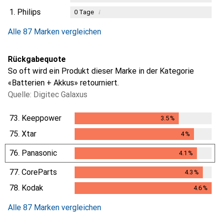
1.
Philips
i
0
Tage
Alle 87 Marken vergleichen
Rückgabequote
So oft wird ein Produkt dieser Marke in der Kategorie
«Batterien + Akkus» retourniert.
Quelle: Digitec Galaxus
73.
Keeppower
3.5
%
3.5
%
75.
Xtar
4
%
4
%
76.
Panasonic
4.1
%
4.1
%
77.
CoreParts
4.3
%
4.3
%
78.
Kodak
4.6
%
4.6
%
Alle 87 Marken vergleichen