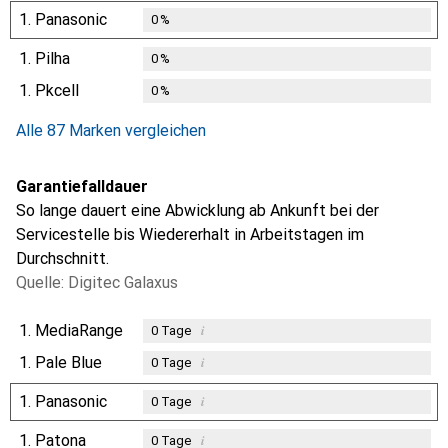
1.
Panasonic
0
%
1.
Pilha
0
%
1.
Pkcell
0
%
Alle 87 Marken vergleichen
Garantiefalldauer
So lange dauert eine Abwicklung ab Ankunft bei der
Servicestelle bis Wiedererhalt in Arbeitstagen im
Durchschnitt.
Quelle: Digitec Galaxus
1.
MediaRange
i
0
Tage
1.
Pale Blue
i
0
Tage
1.
Panasonic
i
0
Tage
1.
Patona
i
0
Tage