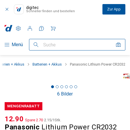
digitec
Zur App
Schneller finden und bestellen
Einstellungen
Kundenkonto
Vergleichslisten
Merklisten
Warenkorb
Navigation nach Kategorien
Menü
Suche
tterien + Akkus
Batterien + Akkus
Panasonic Lithium Power CR2032
6 Bilder
MENGENRABATT
CHF
12.90
Spare
CHF
2.70
CHF
2.15
/
1Stk.
Panasonic
Lithium Power CR2032