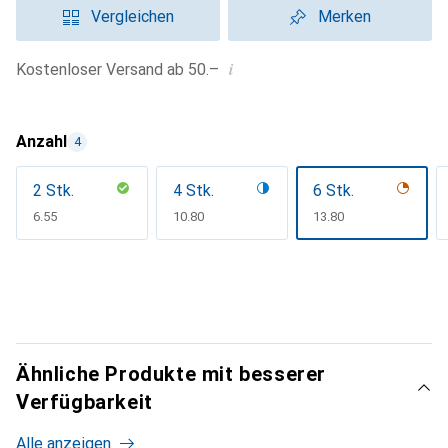
Vergleichen
Merken
i
Kostenloser Versand ab 50.–
Anzahl
4
2 Stk.
4 Stk.
6 Stk.
CHF
6.55
CHF
10.80
CHF
13.80
Ähnliche Produkte mit besserer
Verfügbarkeit
Alle anzeigen