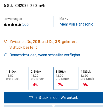
6 Stk., CR2032, 220 mAh
Marke
Bewertungen
Mehr von Panasonic
566
Zwischen Do, 20.8. und Do, 3.9. geliefert
8 Stück bestellt
Benachrichtigen, wenn schneller verfügbar
1 Stück
2 Stück
3 Stück
4 Stück
CHF
13.80
CHF
13.20
CHF
12.90
CHF
12.60
pro Stück
pro Stück
pro Stück
pro Stück
−
4
%
−
7
%
−
9
%
3 Stück in den Warenkorb