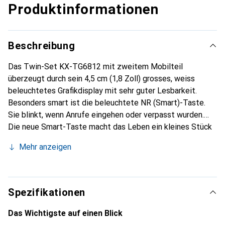
Produktinformationen
Beschreibung
Das Twin-Set KX-TG6812 mit zweitem Mobilteil
überzeugt durch sein 4,5 cm (1,8 Zoll) grosses, weiss
beleuchtetes Grafikdisplay mit sehr guter Lesbarkeit.
Besonders smart ist die beleuchtete NR (Smart)-Taste.
Sie blinkt, wenn Anrufe eingehen oder verpasst wurden.
Die neue Smart-Taste macht das Leben ein kleines Stück
einfacher. Ein Druck genügt, um Gespräche mit bereits
Mehr anzeigen
aktivierter Freisprechfunktion anzunehmen oder den
integrierten Wecker noch einmal für fünf Minuten zum
Schweigen zu bringen. Das KX-TG6812 verfügt ausserdem
über eine Freisprechfunktion, eine grosse Auswahl
Spezifikationen
polyphoner Klingelmelodien sowie bis zu 120 Einträge im
Telefonbuch und 50 in der Anruferliste. Die neue
Das Wichtigste auf einen Blick
Rauschunterdrückung kann einfach während des Gesprächs