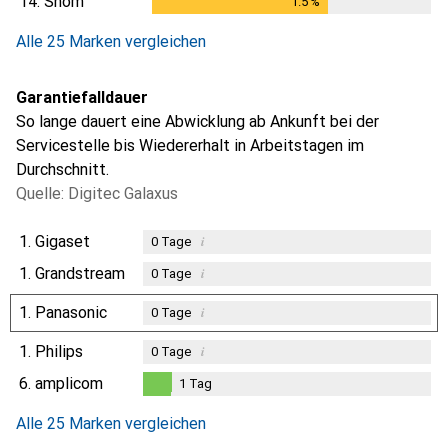
14.
Snom
1.5
%
1.5
%
Alle 25 Marken vergleichen
Garantiefalldauer
So lange dauert eine Abwicklung ab Ankunft bei der
Servicestelle bis Wiedererhalt in Arbeitstagen im
Durchschnitt.
Quelle: Digitec Galaxus
1.
Gigaset
i
0
Tage
1.
Grandstream
i
0
Tage
1.
Panasonic
i
0
Tage
1.
Philips
i
0
Tage
6.
amplicom
1
Tag
1
Tag
Alle 25 Marken vergleichen