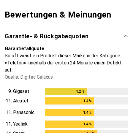
Bewertungen & Meinungen
Garantie- & Rückgabequoten
Garantiefallquote
So oft weist ein Produkt dieser Marke in der Kategorie
«Telefon» innerhalb der ersten 24 Monate einen Defekt
auf.
Quelle: Digitec Galaxus
9.
Gigaset
1.2
%
1.2
%
11.
Alcatel
1.4
%
1.4
%
11.
Panasonic
1.4
%
1.4
%
11.
Yealink
1.4
%
1.4
%