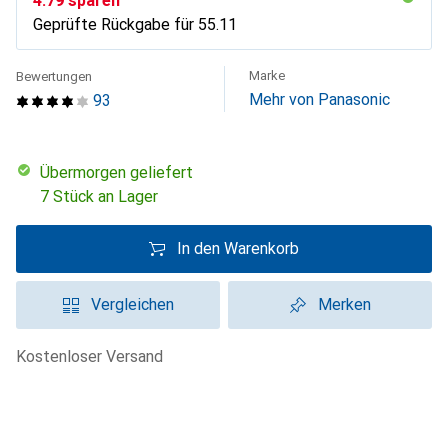
CHF
4.79
sparen
Geprüfte Rückgabe für
CHF
55.11
Marke
Bewertungen
Mehr von Panasonic
93
übermorgen geliefert
7 Stück an Lager
In den Warenkorb
Vergleichen
Merken
kostenloser Versand