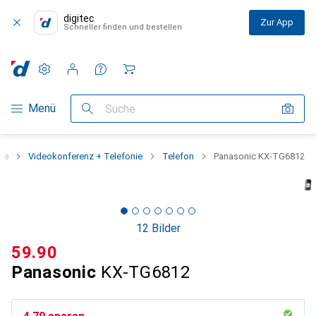
digitec
Zur App
Schneller finden und bestellen
Einstellungen
Kundenkonto
Vergleichslisten
Merklisten
Warenkorb
Navigation nach Kategorien
Menü
Suche
rie
Videokonferenz + Telefonie
Telefon
Panasonic KX-TG6812
12 Bilder
CHF
59.90
Panasonic
KX-TG6812