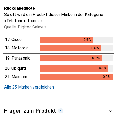
Rückgabequote
So oft wird ein Produkt dieser Marke in der Kategorie
«Telefon» retourniert.
Quelle: Digitec Galaxus
17.
Cisco
7.5
%
7.5
%
18.
Motorola
8.6
%
8.6
%
19.
Panasonic
8.7
%
8.7
%
20.
Ubiquiti
9.6
%
9.6
%
21.
Maxcom
10.2
%
10.2
%
Alle 25 Marken vergleichen
Fragen zum Produkt
4