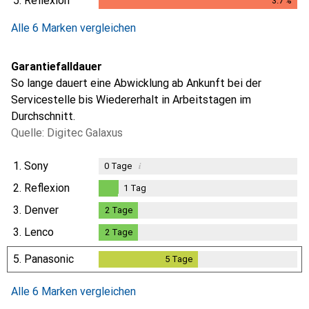
5.
Reflexion
3.7
%
3.7
%
Alle 6 Marken vergleichen
Garantiefalldauer
So lange dauert eine Abwicklung ab Ankunft bei der
Servicestelle bis Wiedererhalt in Arbeitstagen im
Durchschnitt.
Quelle: Digitec Galaxus
1.
Sony
i
0
Tage
2.
Reflexion
1
Tag
1
Tag
3.
Denver
2
Tage
2
Tage
3.
Lenco
2
Tage
2
Tage
5.
Panasonic
5
Tage
5
Tage
Alle 6 Marken vergleichen