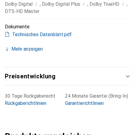
Darstellung mit satten, lebendigen Farben und hoher
i
i
i
,
,
,
Dolby Digital
Dolby Digital Plus
Dolby TrueHD
Detailschärfe. Zudem ist der Player abwärtskompatibel,
DTS-HD Master
sodass auch die Wiedergabe von DVDs kein Problem ist.
Dokumente
Technisches Datenblatt.pdf
Mehr anzeigen
Preisentwicklung
30 Tage Rückgaberecht
24 Monate Garantie (Bring-In)
Rückgaberichtlinien
Garantierichtlinien