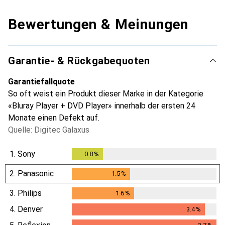
Bewertungen & Meinungen
Garantie- & Rückgabequoten
Garantiefallquote
So oft weist ein Produkt dieser Marke in der Kategorie
«Bluray Player + DVD Player» innerhalb der ersten 24
Monate einen Defekt auf.
Quelle: Digitec Galaxus
1.
Sony
0.8
%
0.8
%
2.
Panasonic
1.5
%
1.5
%
3.
Philips
1.6
%
1.6
%
4.
Denver
3.4
%
3.4
%