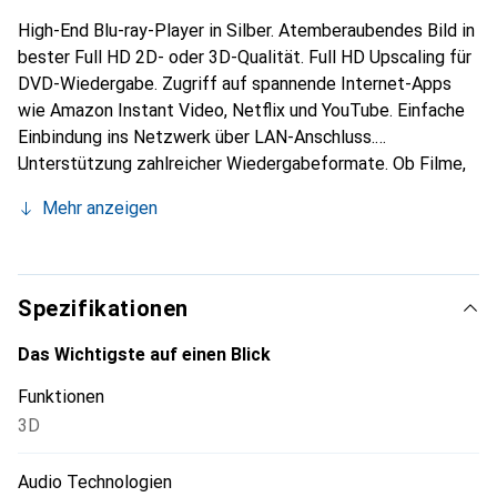
High-End Blu-ray-Player in Silber. Atemberaubendes Bild in
bester Full HD 2D- oder 3D-Qualität. Full HD Upscaling für
DVD-Wiedergabe. Zugriff auf spannende Internet-Apps
wie Amazon Instant Video, Netflix und YouTube. Einfache
Einbindung ins Netzwerk über LAN-Anschluss.
Unterstützung zahlreicher Wiedergabeformate. Ob Filme,
Fotos, Musik oder ausgewählte Internet-Apps - dieser Blu-
Mehr anzeigen
ray-Player spielt bei Ihrem Heimkino-Abend gross auf.
Auch in der dritten Dimension liefert er ein tolles Bild ab.
Ideal für alle, die beim Blockbuster richtig tief eintauchen
wollen. Wiedergabe diverser Formate. Dieser Blu-ray-
Spezifikationen
Player von Panasonic unterstützt eine grosse Fülle an
Audio- und Video-Formaten. Dabei spielt der Player
Das Wichtigste auf einen Blick
sowohl Wiedergabeformate wie Xvid, MKV, MP4, FLAC,
Funktionen
MP3, AAC, ALAC als auch DSD problemlos ab. Mit diesem
3D
Abspielgerät geben Sie Blu-ray-Discs mit Full-HD-
Auflösung (1920 x 1080 Pixel) wieder. Dank der hohen
Audio Technologien
Auflösung geniessen Sie Filme in realitätsnaher