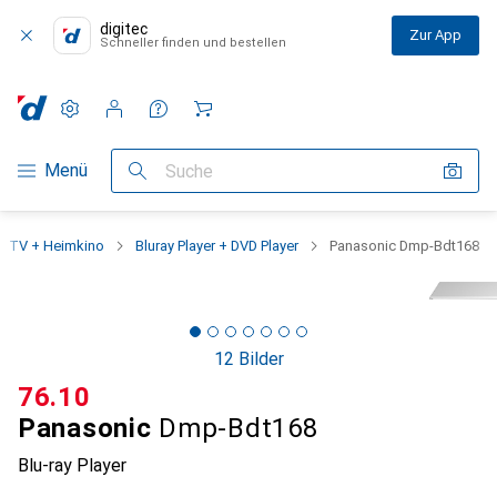
digitec
Zur App
Schneller finden und bestellen
Einstellungen
Kundenkonto
Vergleichslisten
Merklisten
Warenkorb
Navigation nach Kategorien
Menü
Suche
TV + Heimkino
Bluray Player + DVD Player
Panasonic Dmp-Bdt168
12 Bilder
CHF
76.10
Panasonic
Dmp-Bdt168
Blu-ray Player