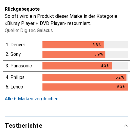
Rückgabequote
So oft wird ein Produkt dieser Marke in der Kategorie
«Bluray Player + DVD Player» retourniert.
Quelle: Digitec Galaxus
1.
Denver
3.8
%
3.8
%
2.
Sony
3.9
%
3.9
%
3.
Panasonic
4.3
%
4.3
%
4.
Philips
5.2
%
5.2
%
5.
Lenco
5.3
%
5.3
%
Alle 6 Marken vergleichen
Testberichte