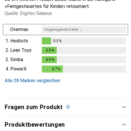
«Ferngesteuertes für Kinder» retourniert.
Quelle: Digitec Galaxus
i
Overmax
Ungenügende Daten
1.
Hexbots
0.3
%
0.3
%
2.
Lean Toys
0.5
%
0.5
%
2.
Simba
0.5
%
0.5
%
4.
PowerX
0.7
%
0.7
%
Alle 28 Marken vergleichen
Fragen zum Produkt
0
Produktbewertungen