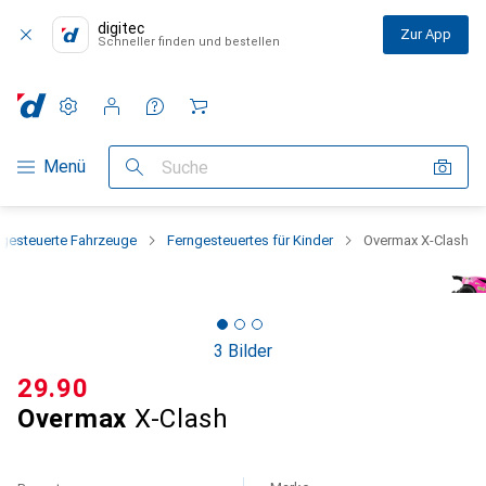
digitec
Zur App
Schneller finden und bestellen
Einstellungen
Kundenkonto
Vergleichslisten
Merklisten
Warenkorb
Navigation nach Kategorien
Menü
Suche
ngesteuerte Fahrzeuge
Ferngesteuertes für Kinder
Overmax X-Clash
3 Bilder
CHF
29.90
Overmax
X-Clash