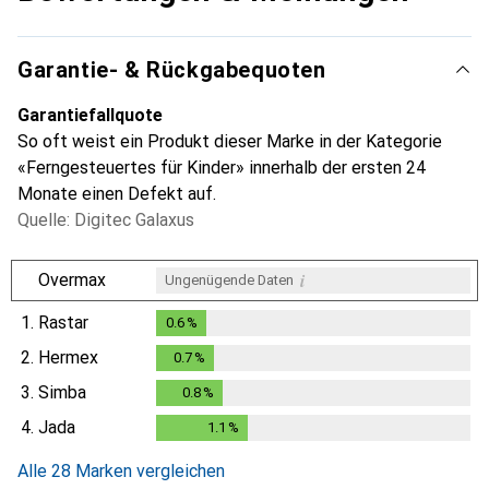
Garantie- & Rückgabequoten
Garantiefallquote
So oft weist ein Produkt dieser Marke in der Kategorie
«Ferngesteuertes für Kinder» innerhalb der ersten 24
Monate einen Defekt auf.
Quelle: Digitec Galaxus
i
Overmax
Ungenügende Daten
1.
Rastar
0.6
%
0.6
%
2.
Hermex
0.7
%
0.7
%
3.
Simba
0.8
%
0.8
%
4.
Jada
1.1
%
1.1
%
Alle 28 Marken vergleichen