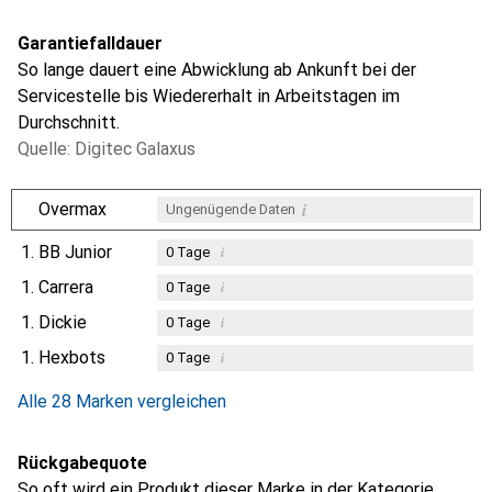
Garantiefalldauer
So lange dauert eine Abwicklung ab Ankunft bei der
Servicestelle bis Wiedererhalt in Arbeitstagen im
Durchschnitt.
Quelle: Digitec Galaxus
i
Overmax
Ungenügende Daten
1.
BB Junior
i
0
Tage
1.
Carrera
i
0
Tage
1.
Dickie
i
0
Tage
1.
Hexbots
i
0
Tage
Alle 28 Marken vergleichen
Rückgabequote
So oft wird ein Produkt dieser Marke in der Kategorie