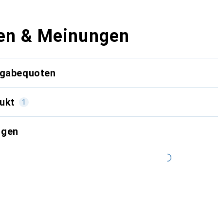
en & Meinungen
kgabequoten
ukt
1
ngen