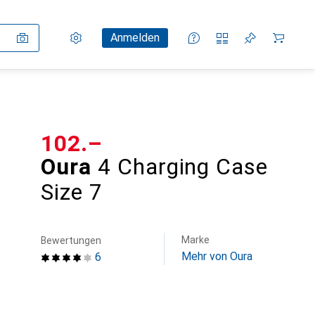
Einstellungen
Kundenkonto
Vergleichslisten
Merklisten
Warenkorb
Anmelden
CHF
102.–
Oura
4 Charging Case
Size 7
Marke
Bewertungen
Mehr von Oura
6