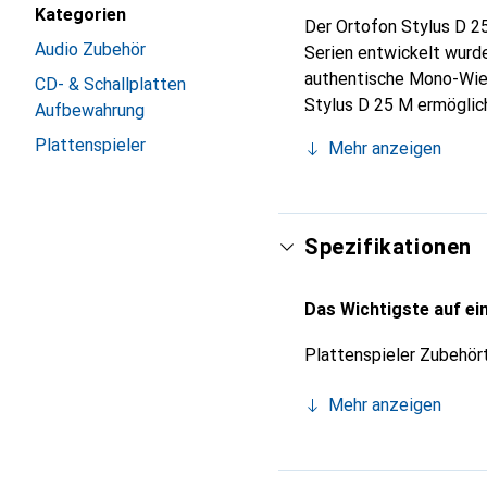
Kategorien
Der Ortofon Stylus D 2
Audio Zubehör
Serien entwickelt wurd
authentische Mono-Wiede
CD- & Schallplatten
Stylus D 25 M ermöglic
Aufbewahrung
eine schnelle Anpassung
Plattenspieler
Mehr anzeigen
Gramm sorgt für eine pr
ist ideal für DJ-Anwend
für Musikliebhaber mach
Spezifikationen
Das Wichtigste auf ein
Plattenspieler Zubehör
Mehr anzeigen