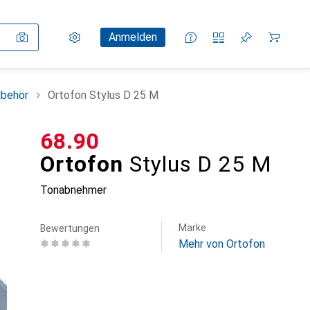
Einstellungen
Kundenkonto
Vergleichslisten
Merklisten
Warenkorb
Anmelden
ubehör
Ortofon Stylus D 25 M
CHF
68.90
Ortofon
Stylus D 25 M
Tonabnehmer
Marke
Bewertungen
Mehr von Ortofon