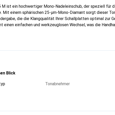
5 M ist ein hochwertiger Mono-Nadeleinschub, der speziell für
e. Mit einem sphärischen 25-µm-Mono-Diamant sorgt dieser To
rgabe, die die Klangqualität Ihrer Schallplatten optimal zur Ge
ht einen einfachen und werkzeuglosen Wechsel, was die Handha
 an verschiedene Plattenspieler ermöglicht. Die empfohlene Au
äzise Abtastung und minimiert den Verschleiss Ihrer Schallplat
ungen und bietet eine universelle Kompatibilität, die es zu eine
t.
en Blick
typ
Tonabnehmer