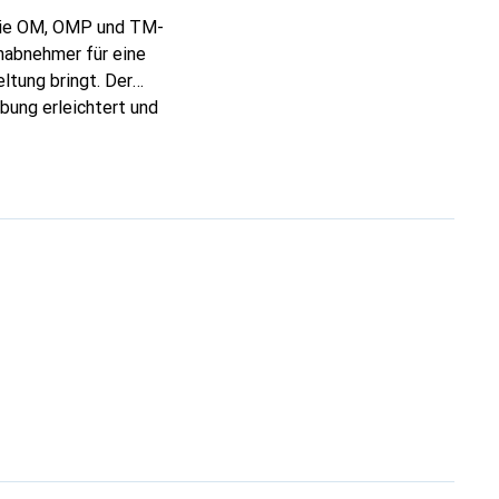
 die OM, OMP und TM-
nabnehmer für eine
ltung bringt. Der
bung erleichtert und
flagekraft von 2,5
ten. Dieses Produkt
r vielseitigen Wahl