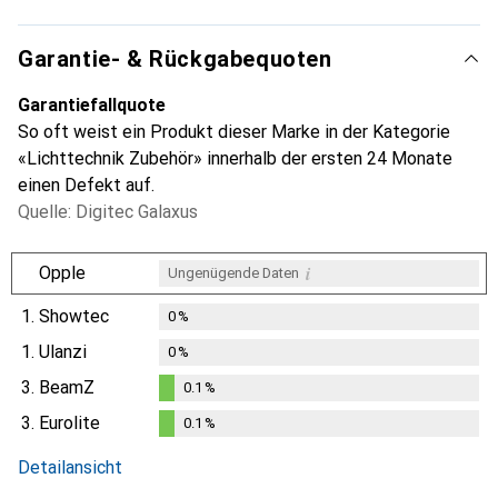
Garantie- & Rückgabequoten
Garantiefallquote
So oft weist ein Produkt dieser Marke in der Kategorie
«Lichttechnik Zubehör» innerhalb der ersten 24 Monate
einen Defekt auf.
Quelle: Digitec Galaxus
i
Opple
Ungenügende Daten
1.
Showtec
0
%
1.
Ulanzi
0
%
3.
BeamZ
0.1
%
0.1
%
3.
Eurolite
0.1
%
0.1
%
Detailansicht