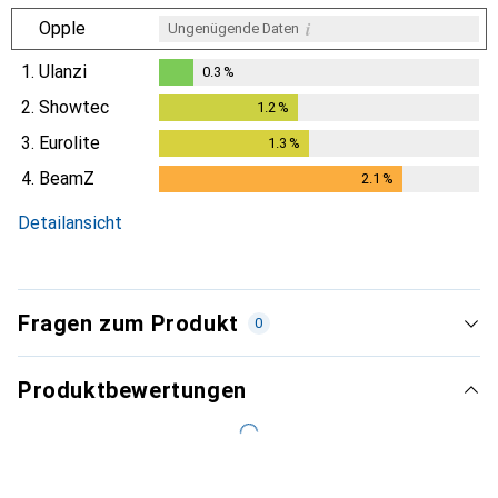
i
Opple
Ungenügende Daten
1.
Ulanzi
0.3
%
0.3
%
2.
Showtec
1.2
%
1.2
%
3.
Eurolite
1.3
%
1.3
%
4.
BeamZ
2.1
%
2.1
%
Detailansicht
Fragen zum Produkt
0
Produktbewertungen