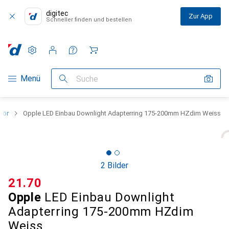
digitec
Zur App
Schneller finden und bestellen
Einstellungen
Kundenkonto
Vergleichslisten
Merklisten
Warenkorb
Navigation nach Kategorien
Menü
Suche
hör
Opple LED Einbau Downlight Adapterring 175-200mm HZdim Weiss
2 Bilder
CHF
21.70
Opple
LED Einbau Downlight
Adapterring 175-200mm HZdim
Weiss