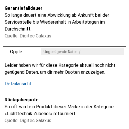
Garantiefalldauer
So lange dauert eine Abwicklung ab Ankunft bei der
Servicestelle bis Wiedererhalt in Arbeitstagen im
Durchschnitt.
Quelle: Digitec Galaxus
i
Opple
Ungenügende Daten
i
i
i
i
Ungenügende Daten
Ungenügende Daten
Ungenügende Daten
Ungenügende Daten
Leider haben wir für diese Kategorie aktuell noch nicht
genügend Daten, um dir mehr Quoten anzuzeigen.
Detailansicht
Rückgabequote
So oft wird ein Produkt dieser Marke in der Kategorie
«Lichttechnik Zubehör» retourniert.
Quelle: Digitec Galaxus