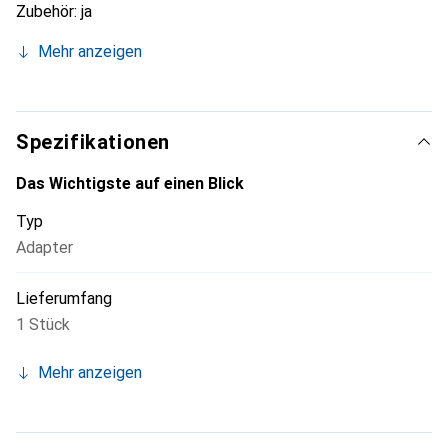
Zubehör: ja
Ersatzteil: nein
Mehr anzeigen
Transparent: nein
Farbe: weiss
Werkstoff: Stahl
Länge: 225 mm
Spezifikationen
Breite: 225 mm
Höhe: 0,8 mm
Das Wichtigste auf einen Blick
Durchmesser: 225 mm
Typ
Adapter
Lieferumfang
1 Stück
Mehr anzeigen