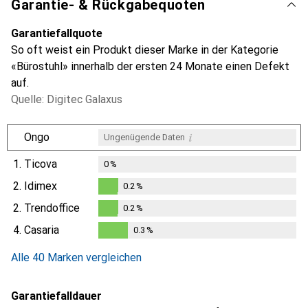
Garantie- & Rückgabequoten
Garantiefallquote
So oft weist ein Produkt dieser Marke in der Kategorie
«Bürostuhl» innerhalb der ersten 24 Monate einen Defekt
auf.
Quelle: Digitec Galaxus
i
Ongo
Ungenügende Daten
1.
Ticova
0
%
2.
Idimex
0.2
%
0.2
%
2.
Trendoffice
0.2
%
0.2
%
4.
Casaria
0.3
%
0.3
%
Alle 40 Marken vergleichen
Garantiefalldauer