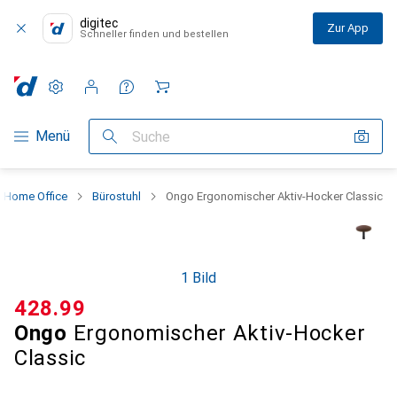
digitec
Zur App
Schneller finden und bestellen
Einstellungen
Kundenkonto
Vergleichslisten
Merklisten
Warenkorb
Navigation nach Kategorien
Menü
Suche
 Home Office
Bürostuhl
Ongo Ergonomischer Aktiv-Hocker Classic
1 Bild
CHF
428.99
Ongo
Ergonomischer Aktiv-Hocker
Classic