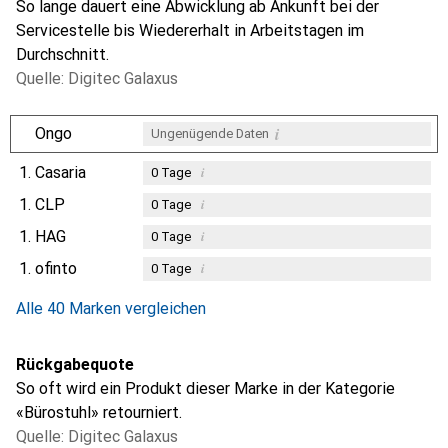
So lange dauert eine Abwicklung ab Ankunft bei der
Servicestelle bis Wiedererhalt in Arbeitstagen im
Durchschnitt.
Quelle: Digitec Galaxus
i
Ongo
Ungenügende Daten
1.
Casaria
i
0
Tage
1.
CLP
i
0
Tage
1.
HAG
i
0
Tage
1.
ofinto
i
0
Tage
Alle 40 Marken vergleichen
Rückgabequote
So oft wird ein Produkt dieser Marke in der Kategorie
«Bürostuhl» retourniert.
Quelle: Digitec Galaxus