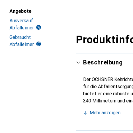
Mehr anzeigen
Angebote
Ausverkauf
Abfalleimer
Produktinf
Gebraucht
Abfalleimer
Beschreibung
Der OCHSNER Kehrichteim
für die Abfallentsorgu
bietet er eine robuste
340 Millimetern und ei
um eine Vielzahl von A
Mehr anzeigen
während der integrierte
Silber gehalten, was ihm
als auch für den Aussen