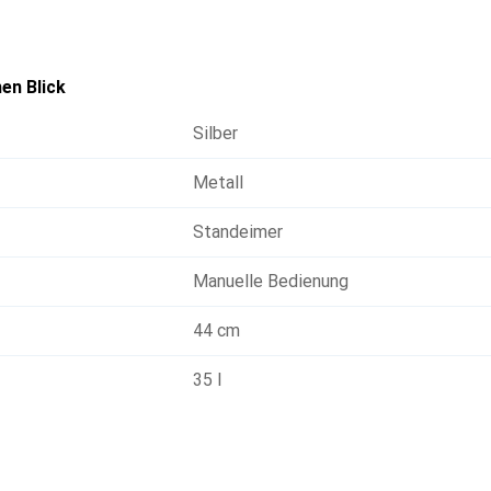
 auf eine ordentliche und effiziente Abfallentsorgung legen.
en Blick
Silber
Metall
Standeimer
Manuelle Bedienung
44 cm
35 l