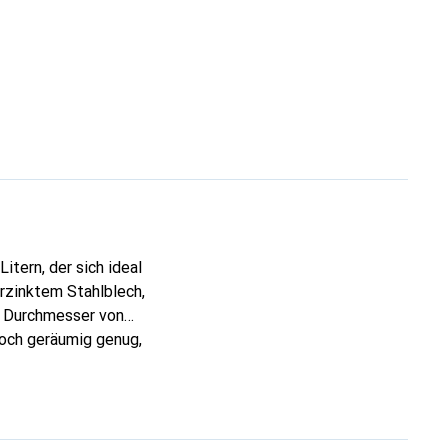
tern, der sich ideal
rzinktem Stahlblech,
m Durchmesser von
noch geräumig genug,
infache Handhabung,
 einem schlichten
sowohl für den Innen-
 öffentliche