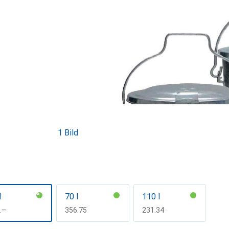
1 Bild
l
70 l
110 l
F
.–
CHF
356.75
CHF
231.34