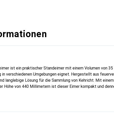
ormationen
er ist ein praktischer Standeimer mit einem Volumen von 35 Li
ng in verschiedenen Umgebungen eignet. Hergestellt aus feuerve
 und langlebige Lösung für die Sammlung von Kehricht. Mit eine
ner Höhe von 440 Millimetern ist dieser Eimer kompakt und den
bfällen aufzunehmen. Die manuelle Bedienung ermöglicht eine e
 Bügel für zusätzlichen Komfort sorgt. Der Kehrichteimer ist in
 ein zeitloses und funktionales Design verleiht. Er eignet sich 
bereich und ist eine zuverlässige Wahl für Haushalte, Büros oder