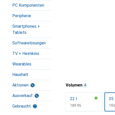
PC Komponenten
Peripherie
Smartphones +
Tablets
Softwarelösungen
TV + Heimkino
Wearables
Haushalt
Aktionen
Volumen
4
Ausverkauf
22 l
35 
CHF
189.95
CH
193
Gebraucht