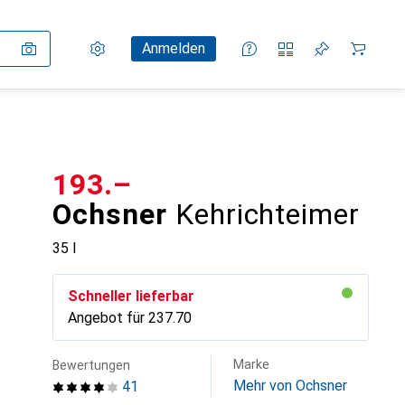
Einstellungen
Kundenkonto
Vergleichslisten
Merklisten
Warenkorb
Anmelden
CHF
193.–
Ochsner
Kehrichteimer
35 l
Schneller lieferbar
Angebot für
CHF
237.70
Marke
Bewertungen
Mehr von Ochsner
41