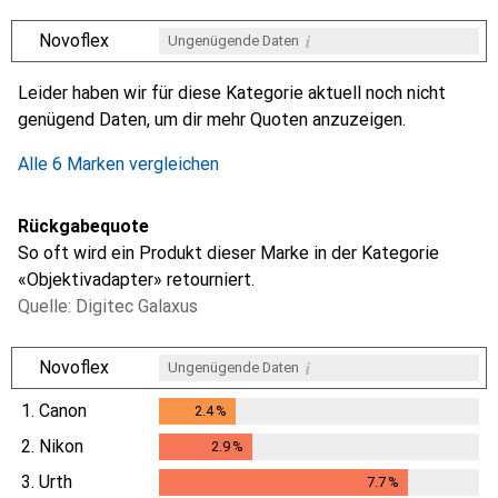
i
Novoflex
Ungenügende Daten
i
i
i
i
Ungenügende Daten
Ungenügende Daten
Ungenügende Daten
Ungenügende Daten
Leider haben wir für diese Kategorie aktuell noch nicht
genügend Daten, um dir mehr Quoten anzuzeigen.
Alle 6 Marken vergleichen
Rückgabequote
So oft wird ein Produkt dieser Marke in der Kategorie
«Objektivadapter» retourniert.
Quelle: Digitec Galaxus
i
Novoflex
Ungenügende Daten
1.
Canon
2.4
%
2.4
%
2.
Nikon
2.9
%
2.9
%
3.
Urth
7.7
%
7.7
%