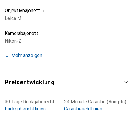
Bajonetts können bei Langzeitbelichtungen jedoch
i
Objektivbajonett
unkorrigierbare Bildfehler auftreten.
Leica M
Kamerabajonett
Nikon-Z
Mehr anzeigen
Preisentwicklung
30 Tage Rückgaberecht
24 Monate Garantie (Bring-In)
Rückgaberichtlinien
Garantierichtlinien