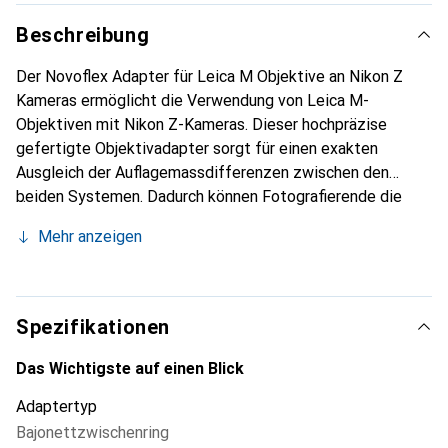
Beschreibung
Der Novoflex Adapter für Leica M Objektive an Nikon Z
Kameras ermöglicht die Verwendung von Leica M-
Objektiven mit Nikon Z-Kameras. Dieser hochpräzise
gefertigte Objektivadapter sorgt für einen exakten
Ausgleich der Auflagemassdifferenzen zwischen den
beiden Systemen. Dadurch können Fotografierende die
Vorteile der hochwertigen Leica M-Objektive nutzen,
Mehr anzeigen
während sie die Funktionalitäten ihrer Nikon Z-Kamera
beibehalten. Der Adapter ermöglicht das manuelle
Fokussieren bis in den Unendlichbereich, was für kreative
Fotografie und Langzeitbelichtungen von Bedeutung ist.
Spezifikationen
Es ist wichtig zu beachten, dass es keine
Informationsübertragung zwischen dem Objektiv und der
Das Wichtigste auf einen Blick
Kamera gibt, was bedeutet, dass die Belichtung manuell
Adaptertyp
über die Arbeitsblende oder Zeitautomatik eingestellt
Bajonettzwischenring
werden muss. Aufgrund des Aufbaus des Leica M-