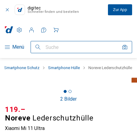
digitec
Zur App
Schneller finden und bestellen
Einstellungen
Kundenkonto
Vergleichslisten
Merklisten
Warenkorb
Navigation nach Kategorien
Menü
Suche
Smartphone Schutz
Smartphone Hülle
Noreve Lederschutzhülle
2 Bilder
CHF
119.–
Noreve
Lederschutzhülle
Xiaomi Mi 11 Ultra