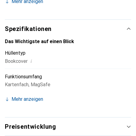
Mehr anzeigen
Smartphone. Die Marke Noreve ist international für seine
hochwertigen Produkte bekannt und ist stets eine gute
Wahl für den anspruchsvollen Kunden.
Spezifikationen
Das Wichtigste auf einen Blick
Hüllentyp
i
Bookcover
Funktionsumfang
Kartenfach
,
MagSafe
Mehr anzeigen
Preisentwicklung