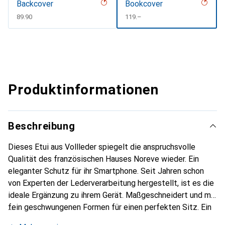
Backcover
Bookcover
CHF
89.90
CHF
119.–
Produktinformationen
Beschreibung
Dieses Etui aus Vollleder spiegelt die anspruchsvolle
Qualität des französischen Hauses Noreve wieder. Ein
eleganter Schutz für ihr Smartphone. Seit Jahren schon
von Experten der Lederverarbeitung hergestellt, ist es die
ideale Ergänzung zu ihrem Gerät. Maßgeschneidert und mit
fein geschwungenen Formen für einen perfekten Sitz. Ein
elegantes Accessoire und das ideale Gewand für ihr