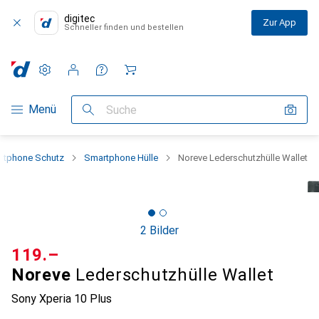
digitec
Zur App
Schneller finden und bestellen
Einstellungen
Kundenkonto
Vergleichslisten
Merklisten
Warenkorb
Navigation nach Kategorien
Menü
Suche
rtphone Schutz
Smartphone Hülle
Noreve Lederschutzhülle Wallet
2 Bilder
CHF
119.–
Noreve
Lederschutzhülle Wallet
Sony Xperia 10 Plus