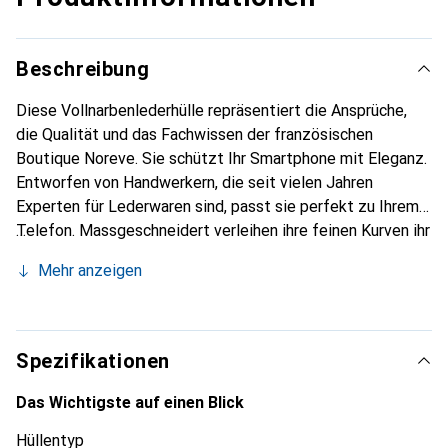
Beschreibung
Diese Vollnarbenlederhülle repräsentiert die Ansprüche,
die Qualität und das Fachwissen der französischen
Boutique Noreve. Sie schützt Ihr Smartphone mit Eleganz.
Entworfen von Handwerkern, die seit vielen Jahren
Experten für Lederwaren sind, passt sie perfekt zu Ihrem
Telefon. Massgeschneidert verleihen ihre feinen Kurven ihr
eine echte zweite Haut. Sie wird zum schicken und
Mehr anzeigen
unverzichtbaren Accessoire Ihres Smartphones.
International anerkannt für ihre hochwertigen Produkte ist
die Marke Noreve eine sichere Wahl für eine
anspruchsvolle Kundschaft.
Spezifikationen
Das Wichtigste auf einen Blick
Hüllentyp