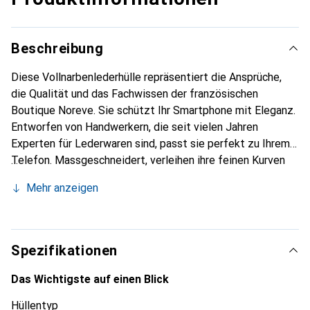
Beschreibung
Diese Vollnarbenlederhülle repräsentiert die Ansprüche,
die Qualität und das Fachwissen der französischen
Boutique Noreve. Sie schützt Ihr Smartphone mit Eleganz.
Entworfen von Handwerkern, die seit vielen Jahren
Experten für Lederwaren sind, passt sie perfekt zu Ihrem
Telefon. Massgeschneidert, verleihen ihre feinen Kurven
ihr eine echte zweite Haut. Sie wird zum schicken und
Mehr anzeigen
unverzichtbaren Accessoire für Ihr Smartphone.
International anerkannt für ihre hochwertigen Produkte ist
die Marke Noreve eine sichere Wahl für eine
anspruchsvolle Kundschaft.
Spezifikationen
Das Wichtigste auf einen Blick
Hüllentyp