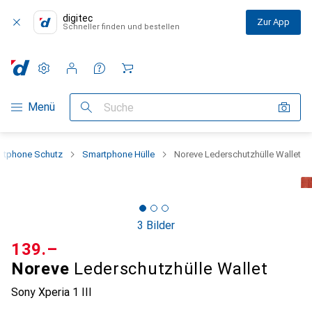
digitec
Zur App
Schneller finden und bestellen
Einstellungen
Kundenkonto
Vergleichslisten
Merklisten
Warenkorb
Navigation nach Kategorien
Menü
Suche
rtphone Schutz
Smartphone Hülle
Noreve Lederschutzhülle Wallet
3 Bilder
CHF
139.–
Noreve
Lederschutzhülle Wallet
Sony Xperia 1 III