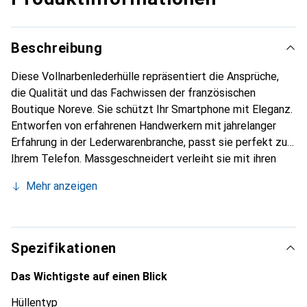
Beschreibung
Diese Vollnarbenlederhülle repräsentiert die Ansprüche,
die Qualität und das Fachwissen der französischen
Boutique Noreve. Sie schützt Ihr Smartphone mit Eleganz.
Entworfen von erfahrenen Handwerkern mit jahrelanger
Erfahrung in der Lederwarenbranche, passt sie perfekt zu
Ihrem Telefon. Massgeschneidert verleiht sie mit ihren
feinen Kurven ein echtes Gefühl von zweiter Haut. Sie wird
Mehr anzeigen
zum schicken und unverzichtbaren Accessoire für Ihr
Smartphone. International anerkannt für ihre hochwertigen
Produkte ist die Marke Noreve eine zuverlässige Wahl für
eine anspruchsvolle Kundschaft.
Spezifikationen
Das Wichtigste auf einen Blick
Hüllentyp