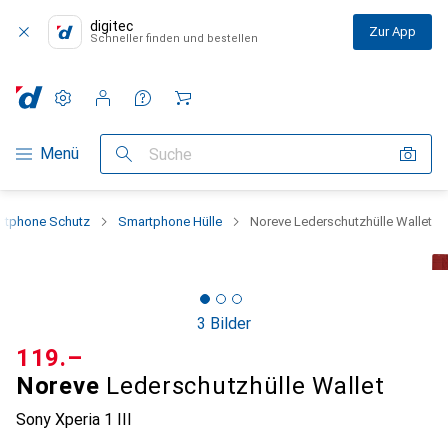
digitec
Zur App
Schneller finden und bestellen
Einstellungen
Kundenkonto
Vergleichslisten
Merklisten
Warenkorb
Navigation nach Kategorien
Menü
Suche
rtphone Schutz
Smartphone Hülle
Noreve Lederschutzhülle Wallet
3 Bilder
CHF
119.–
Noreve
Lederschutzhülle Wallet
Sony Xperia 1 III