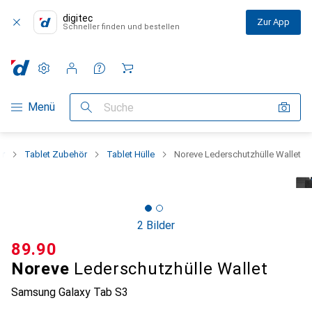
digitec
Zur App
Schneller finden und bestellen
Einstellungen
Kundenkonto
Vergleichslisten
Merklisten
Warenkorb
Navigation nach Kategorien
Menü
Suche
er
Tablet Zubehör
Tablet Hülle
Noreve Lederschutzhülle Wallet
2 Bilder
CHF
89.90
Noreve
Lederschutzhülle Wallet
Samsung Galaxy Tab S3