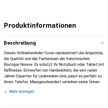
Produktinformationen
Beschreibung
Dieses Vollnarbenleder-Cover repräsentiert die Ansprüche,
die Qualität und das Fachwissen der französischen
Boutique Noreve. Es schützt Ihr Notizbuch oder Tablet mit
Raffinesse. Entworfen von Handwerkern, die seit vielen
Jahren Experten für Lederwaren sind, passt es perfekt zu
Ihrem Telefon. Massgeschneidert verleihen seine feinen
Kurven ihm eine echte zweite Haut. Es wird zum schicken
Mehr anzeigen
und unverzichtbaren Accessoire für Ihr Notizbuch oder
Tablet. Die Marke Noreve ist international für ihre
hochwertigen Produkte anerkannt und eine sichere Wahl