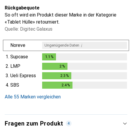
Rückgabequote
So oft wird ein Produkt dieser Marke in der Kategorie
«Tablet Hülle» retourniert.
Quelle: Digitec Galaxus
i
Noreve
Ungenügende Daten
1.
Supcase
1.1
%
1.1
%
2.
LMP
2
%
2
%
3.
Ueli Express
2.3
%
2.3
%
4.
SBS
2.4
%
2.4
%
Alle 55 Marken vergleichen
Fragen zum Produkt
4