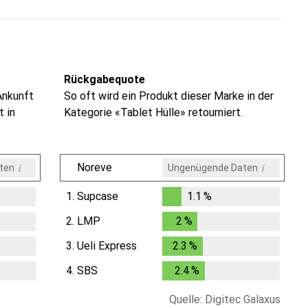
Rückgabequote
Ankunft
So oft wird ein Produkt dieser Marke in der
t in
Kategorie «Tablet Hülle» retourniert.
i
i
Noreve
ten
Ungenügende Daten
1.
Supcase
1.1
%
1.1
%
2.
LMP
2
%
2
%
3.
Ueli Express
2.3
%
2.3
%
4.
SBS
2.4
%
2.4
%
Quelle: Digitec Galaxus