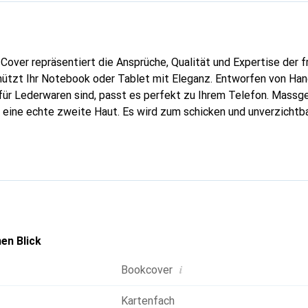
Cover repräsentiert die Ansprüche, Qualität und Expertise der 
hützt Ihr Notebook oder Tablet mit Eleganz. Entworfen von Han
für Lederwaren sind, passt es perfekt zu Ihrem Telefon. Massg
 eine echte zweite Haut. Es wird zum schicken und unverzichtb
t. International anerkannt für ihre hochwertigen Produkte ist 
nspruchsvolle Kundschaft.
en Blick
i
Bookcover
Kartenfach