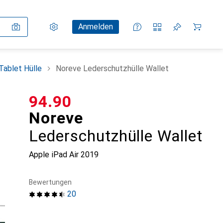
Einstellungen
Kundenkonto
Vergleichslisten
Merklisten
Warenkorb
Anmelden
Tablet Hülle
Noreve Lederschutzhülle Wallet
CHF
94.90
Noreve
Lederschutzhülle Wallet
Apple iPad Air 2019
Bewertungen
20