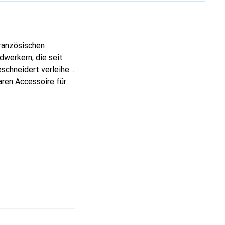
französischen
dwerkern, die seit
eschneidert verleihen
aren Accessoire für
die Marke Noreve eine