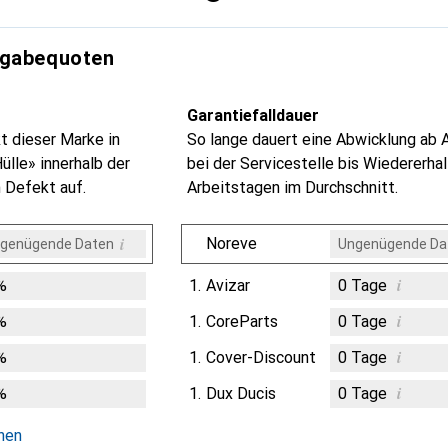
kgabequoten
Garantiefalldauer
t dieser Marke in
So lange dauert eine Abwicklung ab 
ülle» innerhalb der
bei der Servicestelle bis Wiedererhal
 Defekt auf.
Arbeitstagen im Durchschnitt.
i
Noreve
genügende Daten
Ungenügende Da
i
%
1.
Avizar
0
Tage
i
%
1.
CoreParts
0
Tage
i
%
1.
Cover-Discount
0
Tage
i
%
1.
Dux Ducis
0
Tage
chen