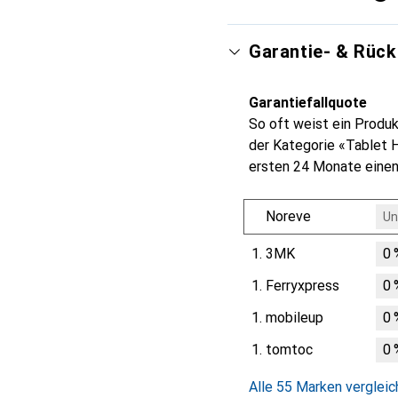
Garantie- & Rüc
Garantiefallquote
So oft weist ein Produk
der Kategorie «Tablet H
ersten 24 Monate einen
Noreve
Un
1.
3MK
0
1.
Ferryxpress
0
1.
mobileup
0
1.
tomtoc
0
Alle 55 Marken verglei