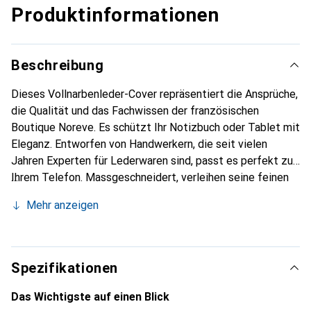
Produktinformationen
Beschreibung
Dieses Vollnarbenleder-Cover repräsentiert die Ansprüche,
die Qualität und das Fachwissen der französischen
Boutique Noreve. Es schützt Ihr Notizbuch oder Tablet mit
Eleganz. Entworfen von Handwerkern, die seit vielen
Jahren Experten für Lederwaren sind, passt es perfekt zu
Ihrem Telefon. Massgeschneidert, verleihen seine feinen
Kurven ihm eine echte zweite Haut. Es wird zum schicken
Mehr anzeigen
und integralen Accessoire für Ihr Notizbuch oder Tablet.
International anerkannt für ihre hochwertigen Produkte ist
die Marke Noreve eine sichere Wahl für eine
anspruchsvolle Klientel.
Spezifikationen
Das Wichtigste auf einen Blick