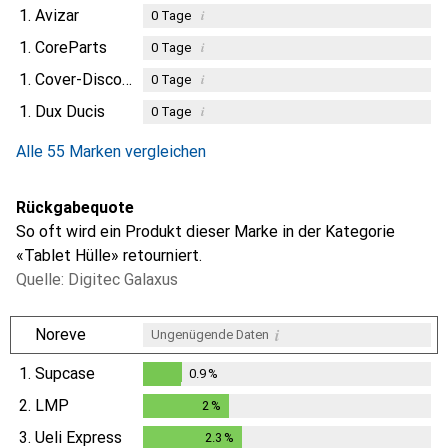
1.
Avizar
i
0
Tage
1.
CoreParts
i
0
Tage
1.
Cover-Discount
i
0
Tage
1.
Dux Ducis
i
0
Tage
Alle 55 Marken vergleichen
Rückgabequote
So oft wird ein Produkt dieser Marke in der Kategorie
«Tablet Hülle» retourniert.
Quelle: Digitec Galaxus
i
Noreve
Ungenügende Daten
1.
Supcase
0.9
%
0.9
%
2.
LMP
2
%
2
%
3.
Ueli Express
2.3
%
2.3
%