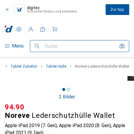
digitec
Zur App
Schneller finden und bestellen
Einstellungen
Kundenkonto
Vergleichslisten
Merklisten
Warenkorb
Navigation nach Kategorien
Menü
Suche
er
Tablet Zubehör
Tablet Hülle
Noreve Lederschutzhülle Wallet
2 Bilder
CHF
94.90
Noreve
Lederschutzhülle Wallet
Apple iPad 2019 (7. Gen), Apple iPad 2020 (8. Gen), Apple
iPad 2021 (9. Gen)