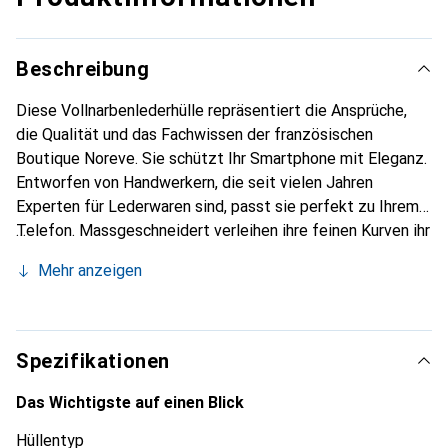
Beschreibung
Diese Vollnarbenlederhülle repräsentiert die Ansprüche,
die Qualität und das Fachwissen der französischen
Boutique Noreve. Sie schützt Ihr Smartphone mit Eleganz.
Entworfen von Handwerkern, die seit vielen Jahren
Experten für Lederwaren sind, passt sie perfekt zu Ihrem
Telefon. Massgeschneidert verleihen ihre feinen Kurven ihr
eine echte zweite Haut. Sie wird zum schicken und
Mehr anzeigen
unverzichtbaren Accessoire für Ihr Smartphone.
International anerkannt für ihre hochwertigen Produkte ist
die Marke Noreve eine sichere Wahl für eine
anspruchsvolle Klientel.
Spezifikationen
Das Wichtigste auf einen Blick
Hüllentyp