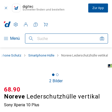
digitec
Zur App
Schneller finden und bestellen
Einstellungen
Kundenkonto
Vergleichslisten
Merklisten
Warenkorb
Navigation nach Kategorien
Menü
Suche
tphone Schutz
Smartphone Hülle
Noreve Lederschutzhülle vertikal
2 Bilder
CHF
68.90
Noreve
Lederschutzhülle vertikal
Sony Xperia 10 Plus