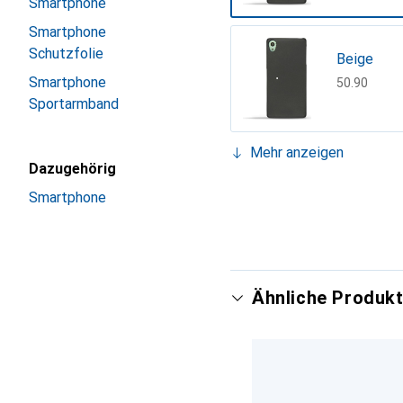
Smartphone
Smartphone
Schutzfolie
Beige
Smartphone
CHF
50.90
Sportarmband
Mehr anzeigen
Dazugehörig
Châtaigne
Smartphone
CHF
45.90
Indigo
Mandarine
Rouge
Tomate
CHF
45.90
CHF
65.90
CHF
50.90
CHF
45.90
Ähnliche Produkt