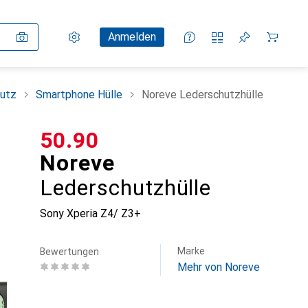
Einstellungen
Kundenkonto
Vergleichslisten
Merklisten
Warenkorb
Anmelden
utz
Smartphone Hülle
Noreve Lederschutzhülle
CHF
50.90
Noreve
Lederschutzhülle
Sony Xperia Z4/ Z3+
Marke
Bewertungen
Mehr von Noreve