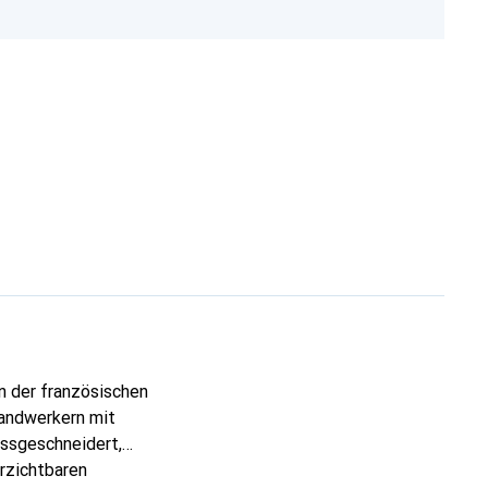
n der französischen
Handwerkern mit
assgeschneidert,
erzichtbaren