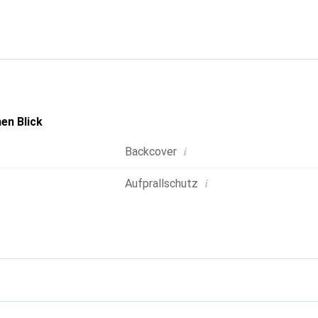
tphone. International anerkannt für ihre hochwertigen Produkte
für eine anspruchsvolle Kundschaft.
en Blick
i
Backcover
i
Aufprallschutz
g