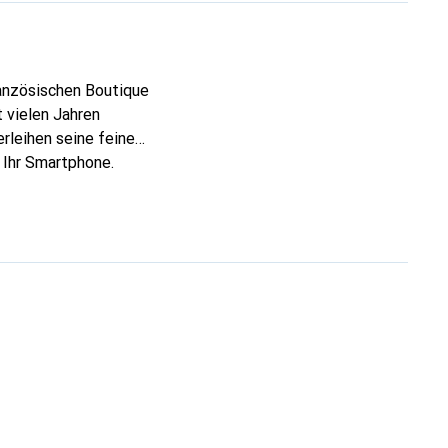
ranzösischen Boutique
 vielen Jahren
rleihen seine feinen
 Ihr Smartphone.
re Wahl für eine