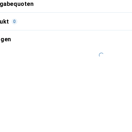
kgabequoten
ukt
0
ngen