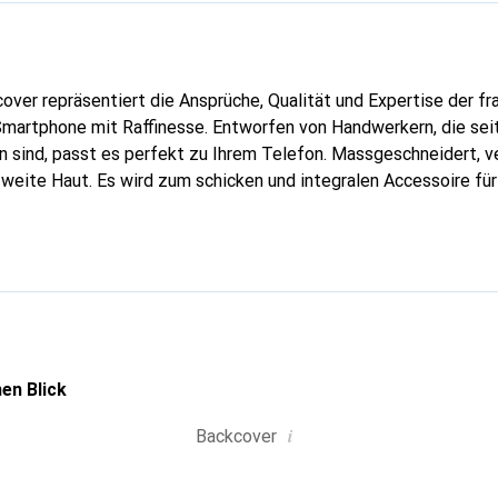
over repräsentiert die Ansprüche, Qualität und Expertise der f
Smartphone mit Raffinesse. Entworfen von Handwerkern, die seit
 sind, passt es perfekt zu Ihrem Telefon. Massgeschneidert, ve
weite Haut. Es wird zum schicken und integralen Accessoire für
 für ihre hochwertigen Produkte ist die Marke Noreve eine siche
aft.
en Blick
i
Backcover