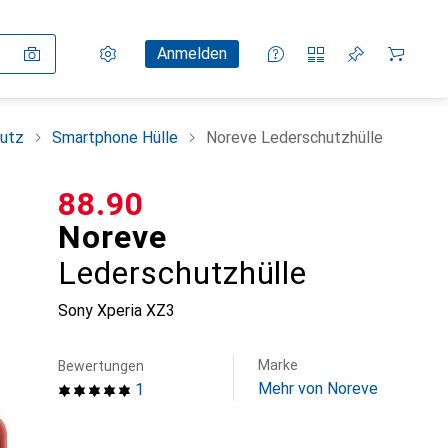
Einstellungen
Kundenkonto
Vergleichslisten
Merklisten
Warenkorb
Anmelden
utz
Smartphone Hülle
Noreve Lederschutzhülle
CHF
88.90
Noreve
Lederschutzhülle
Sony Xperia XZ3
Marke
Bewertungen
Mehr von Noreve
1