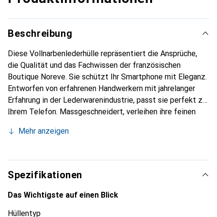
Beschreibung
Diese Vollnarbenlederhülle repräsentiert die Ansprüche,
die Qualität und das Fachwissen der französischen
Boutique Noreve. Sie schützt Ihr Smartphone mit Eleganz.
Entworfen von erfahrenen Handwerkern mit jahrelanger
Erfahrung in der Lederwarenindustrie, passt sie perfekt zu
Ihrem Telefon. Massgeschneidert, verleihen ihre feinen
Kurven ihr eine echte zweite Haut. Sie wird zum schicken
Mehr anzeigen
und unverzichtbaren Accessoire für Ihr Smartphone.
International anerkannt für ihre hochwertigen Produkte ist
die Marke Noreve eine zuverlässige Wahl für eine
anspruchsvolle Kundschaft.
Spezifikationen
Das Wichtigste auf einen Blick
Hüllentyp