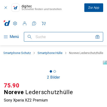
digitec
Zur App
Schneller finden und bestellen
Einstellungen
Kundenkonto
Vergleichslisten
Merklisten
Warenkorb
Navigation nach Kategorien
Menü
Suche
Smartphone Schutz
Smartphone Hülle
Noreve Lederschutzhülle
2 Bilder
CHF
75.90
Noreve
Lederschutzhülle
Sony Xperia XZ2 Premium