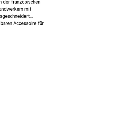
n der französischen
Handwerkern mit
assgeschneidert
tbaren Accessoire für
rkannt und eine