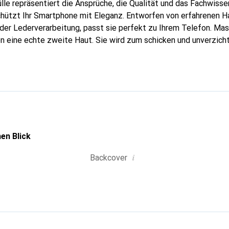
lle repräsentiert die Ansprüche, die Qualität und das Fachwisse
chützt Ihr Smartphone mit Eleganz. Entworfen von erfahrenen 
n der Lederverarbeitung, passt sie perfekt zu Ihrem Telefon. M
en eine echte zweite Haut. Sie wird zum schicken und unverzich
ke Noreve ist international für ihre hochwertigen Produkte ane
ine anspruchsvolle Kundschaft.
en Blick
i
Backcover
g