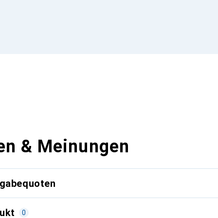
en & Meinungen
kgabequoten
ukt
0