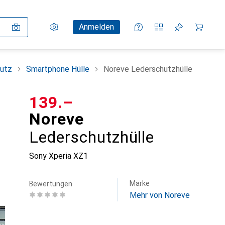
Einstellungen
Kundenkonto
Vergleichslisten
Merklisten
Warenkorb
Anmelden
utz
Smartphone Hülle
Noreve Lederschutzhülle
CHF
139.–
Noreve
Lederschutzhülle
Sony Xperia XZ1
Marke
Bewertungen
Mehr von Noreve