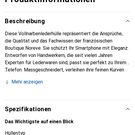
Beschreibung
Diese Vollnarbenlederhülle repräsentiert die Ansprüche,
die Qualität und das Fachwissen der französischen
Boutique Noreve. Sie schützt Ihr Smartphone mit Eleganz.
Entworfen von Handwerkern, die seit vielen Jahren
Experten für Lederwaren sind, passt sie perfekt zu Ihrem
Telefon. Massgeschneidert, verleihen ihre feinen Kurven
ihr eine echte zweite Haut. Sie wird zum schicken und
Mehr anzeigen
unverzichtbaren Accessoire für Ihr Smartphone.
International anerkannt für ihre hochwertigen Produkte ist
die Marke Noreve eine sichere Wahl für eine
anspruchsvolle Klientel.
Spezifikationen
Das Wichtigste auf einen Blick
Hüllentyp