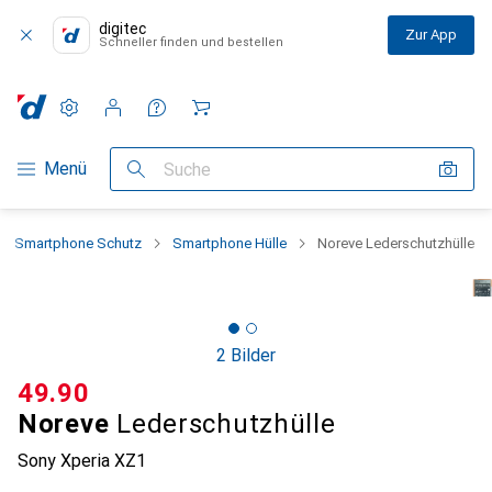
digitec
Zur App
Schneller finden und bestellen
Einstellungen
Kundenkonto
Vergleichslisten
Merklisten
Warenkorb
Navigation nach Kategorien
Menü
Suche
Smartphone Schutz
Smartphone Hülle
Noreve Lederschutzhülle
2 Bilder
CHF
49.90
Noreve
Lederschutzhülle
Sony Xperia XZ1