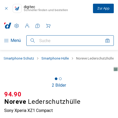
digitec
Zur App
Schneller finden und bestellen
Einstellungen
Kundenkonto
Vergleichslisten
Merklisten
Warenkorb
Navigation nach Kategorien
Menü
Suche
Smartphone Schutz
Smartphone Hülle
Noreve Lederschutzhülle
2 Bilder
CHF
94.90
Noreve
Lederschutzhülle
Sony Xperia XZ1 Compact