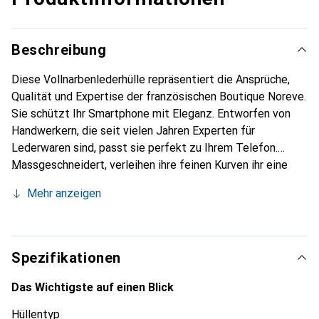
Beschreibung
Diese Vollnarbenlederhülle repräsentiert die Ansprüche,
Qualität und Expertise der französischen Boutique Noreve.
Sie schützt Ihr Smartphone mit Eleganz. Entworfen von
Handwerkern, die seit vielen Jahren Experten für
Lederwaren sind, passt sie perfekt zu Ihrem Telefon.
Massgeschneidert, verleihen ihre feinen Kurven ihr eine
echte zweite Haut. Sie wird zum schicken und
Mehr anzeigen
unverzichtbaren Accessoire für Ihr Smartphone.
International anerkannt für ihre hochwertigen Produkte ist
die Marke Noreve eine sichere Wahl für eine
anspruchsvolle Klientel.
Spezifikationen
Das Wichtigste auf einen Blick
Hüllentyp