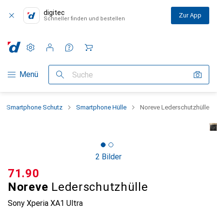
digitec
Zur App
Schneller finden und bestellen
Einstellungen
Kundenkonto
Vergleichslisten
Merklisten
Warenkorb
Navigation nach Kategorien
Menü
Suche
Smartphone Schutz
Smartphone Hülle
Noreve Lederschutzhülle
2 Bilder
CHF
71.90
Noreve
Lederschutzhülle
Sony Xperia XA1 Ultra