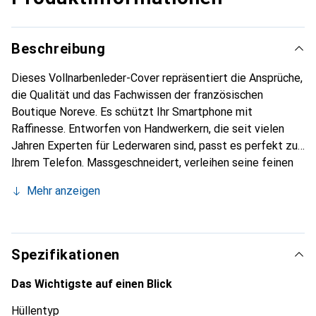
Beschreibung
Dieses Vollnarbenleder-Cover repräsentiert die Ansprüche,
die Qualität und das Fachwissen der französischen
Boutique Noreve. Es schützt Ihr Smartphone mit
Raffinesse. Entworfen von Handwerkern, die seit vielen
Jahren Experten für Lederwaren sind, passt es perfekt zu
Ihrem Telefon. Massgeschneidert, verleihen seine feinen
Kurven ihm eine echte zweite Haut. Es wird zum schicken
Mehr anzeigen
und unverzichtbaren Accessoire Ihres Smartphones.
International anerkannt für ihre hochwertigen Produkte ist
die Marke Noreve eine sichere Wahl für eine
anspruchsvolle Kundschaft.
Spezifikationen
Das Wichtigste auf einen Blick
Hüllentyp