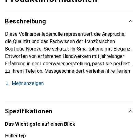
Beschreibung
Diese Vollnarbenlederhülle repräsentiert die Ansprüche,
die Qualität und das Fachwissen der französischen
Boutique Noreve. Sie schützt Ihr Smartphone mit Eleganz.
Entworfen von erfahrenen Handwerkern mit jahrelanger
Erfahrung in der Lederwarenherstellung, passt sie perfekt
zu Ihrem Telefon. Massgeschneidert verleihen ihre feinen
Kurven ihr eine echte zweite Haut. Sie wird zum schicken
Mehr anzeigen
und unverzichtbaren Accessoire für Ihr Smartphone.
International anerkannt für ihre hochwertigen Produkte ist
die Marke Noreve eine zuverlässige Wahl für eine
anspruchsvolle Kundschaft.
Spezifikationen
Das Wichtigste auf einen Blick
Hüllentyp