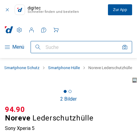
digitec
Zur App
Schneller finden und bestellen
Einstellungen
Kundenkonto
Vergleichslisten
Merklisten
Warenkorb
Navigation nach Kategorien
Menü
Suche
Smartphone Schutz
Smartphone Hülle
Noreve Lederschutzhülle
2 Bilder
CHF
94.90
Noreve
Lederschutzhülle
Sony Xperia 5