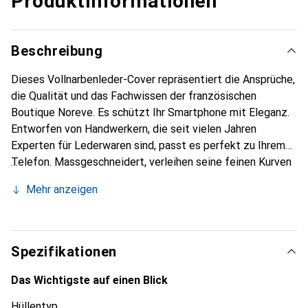
Produktinformationen
Beschreibung
Dieses Vollnarbenleder-Cover repräsentiert die Ansprüche,
die Qualität und das Fachwissen der französischen
Boutique Noreve. Es schützt Ihr Smartphone mit Eleganz.
Entworfen von Handwerkern, die seit vielen Jahren
Experten für Lederwaren sind, passt es perfekt zu Ihrem
Telefon. Massgeschneidert, verleihen seine feinen Kurven
ihm eine echte zweite Haut. Es wird zum schicken und
Mehr anzeigen
unverzichtbaren Accessoire für Ihr Smartphone.
International anerkannt für ihre hochwertigen Produkte ist
die Marke Noreve eine sichere Wahl für eine
anspruchsvolle Kundschaft.
Spezifikationen
Das Wichtigste auf einen Blick
Hüllentyp