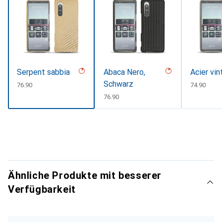
Serpent sabbia
Abaca Nero,
Acier vi
Schwarz
CHF
76.90
CHF
74.90
CHF
76.90
Ähnliche Produkte mit besserer
Verfügbarkeit