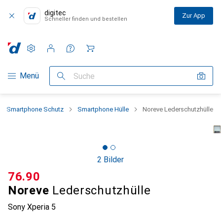
digitec
Zur App
Schneller finden und bestellen
Einstellungen
Kundenkonto
Vergleichslisten
Merklisten
Warenkorb
Navigation nach Kategorien
Menü
Suche
Smartphone Schutz
Smartphone Hülle
Noreve Lederschutzhülle
2 Bilder
CHF
76.90
Noreve
Lederschutzhülle
Sony Xperia 5