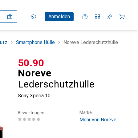
Einstellungen
Kundenkonto
Vergleichslisten
Merklisten
Warenkorb
Anmelden
utz
Smartphone Hülle
Noreve Lederschutzhülle
CHF
50.90
Noreve
Lederschutzhülle
Sony Xperia 10
Marke
Bewertungen
Mehr von Noreve