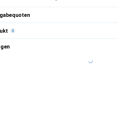
kgabequoten
ukt
0
ngen