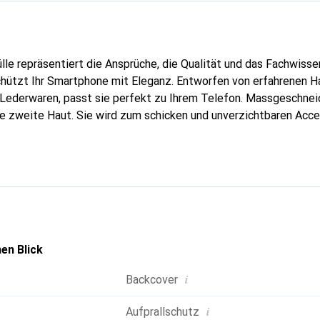
lle repräsentiert die Ansprüche, die Qualität und das Fachwisse
chützt Ihr Smartphone mit Eleganz. Entworfen von erfahrenen 
n Lederwaren, passt sie perfekt zu Ihrem Telefon. Massgeschneid
e zweite Haut. Sie wird zum schicken und unverzichtbaren Acces
al anerkannt für ihre hochwertigen Produkte ist die Marke Nore
volle Kundschaft.
en Blick
i
Backcover
i
Aufprallschutz