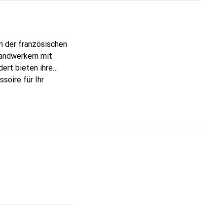
n der französischen
Handwerkern mit
ert bieten ihre
soire für Ihr
ve eine zuverlässige