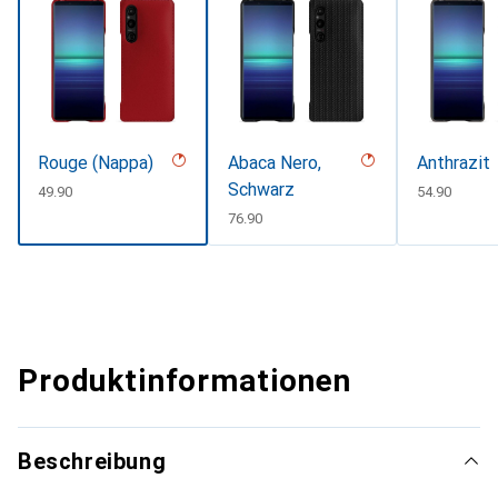
Rouge (Nappa)
Abaca Nero,
Anthrazit
Schwarz
CHF
49.90
CHF
54.90
CHF
76.90
Produktinformationen
Beschreibung