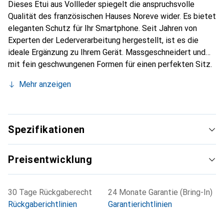
Dieses Etui aus Vollleder spiegelt die anspruchsvolle
Qualität des französischen Hauses Noreve wider. Es bietet
eleganten Schutz für Ihr Smartphone. Seit Jahren von
Experten der Lederverarbeitung hergestellt, ist es die
ideale Ergänzung zu Ihrem Gerät. Massgeschneidert und
mit fein geschwungenen Formen für einen perfekten Sitz.
Ein elegantes Accessoire und das ideale Gewand für Ihr
Mehr anzeigen
Smartphone. Die Marke Noreve ist international für ihre
hochwertigen Produkte bekannt und stets eine gute Wahl
für den anspruchsvollen Kunden.
Spezifikationen
Preisentwicklung
30 Tage Rückgaberecht
24 Monate Garantie (Bring-In)
Rückgaberichtlinien
Garantierichtlinien