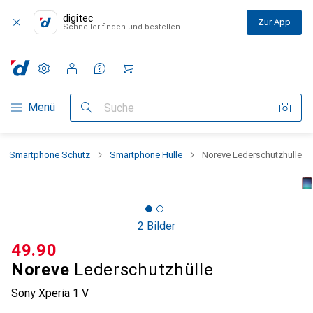
digitec
Zur App
Schneller finden und bestellen
Einstellungen
Kundenkonto
Vergleichslisten
Merklisten
Warenkorb
Navigation nach Kategorien
Menü
Suche
Smartphone Schutz
Smartphone Hülle
Noreve Lederschutzhülle
2 Bilder
CHF
49.90
Noreve
Lederschutzhülle
Sony Xperia 1 V