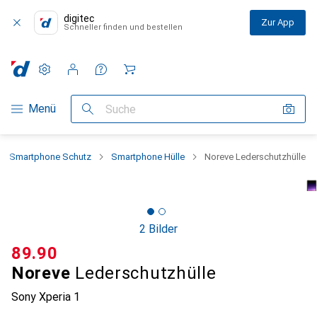
digitec
Zur App
Schneller finden und bestellen
Einstellungen
Kundenkonto
Vergleichslisten
Merklisten
Warenkorb
Navigation nach Kategorien
Menü
Suche
Smartphone Schutz
Smartphone Hülle
Noreve Lederschutzhülle
2 Bilder
CHF
89.90
Noreve
Lederschutzhülle
Sony Xperia 1