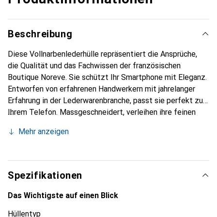
Beschreibung
Diese Vollnarbenlederhülle repräsentiert die Ansprüche,
die Qualität und das Fachwissen der französischen
Boutique Noreve. Sie schützt Ihr Smartphone mit Eleganz.
Entworfen von erfahrenen Handwerkern mit jahrelanger
Erfahrung in der Lederwarenbranche, passt sie perfekt zu
Ihrem Telefon. Massgeschneidert, verleihen ihre feinen
Kurven ihr eine echte zweite Haut. Sie wird zum schicken
Mehr anzeigen
und unverzichtbaren Accessoire für Ihr Smartphone. Die
Marke Noreve ist international für ihre hochwertigen
Produkte anerkannt und eine zuverlässige Wahl für eine
anspruchsvolle Kundschaft.
Spezifikationen
Das Wichtigste auf einen Blick
Hüllentyp