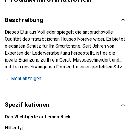
Beschreibung
Dieses Etui aus Vollleder spiegelt die anspruchsvolle
Qualität des französischen Hauses Noreve wider. Es bietet
eleganten Schutz für Ihr Smartphone. Seit Jahren von
Experten der Lederverarbeitung hergestellt, ist es die
ideale Ergänzung zu Ihrem Gerät. Massgeschneidert und
mit fein geschwungenen Formen für einen perfekten Sitz.
Ein elegantes Accessoire und das ideale Gewand für Ihr
Mehr anzeigen
Smartphone. Die Marke Noreve ist international für ihre
hochwertigen Produkte bekannt und stets eine gute Wahl
für den anspruchsvollen Kunden.
Spezifikationen
Das Wichtigste auf einen Blick
Hüllentyp