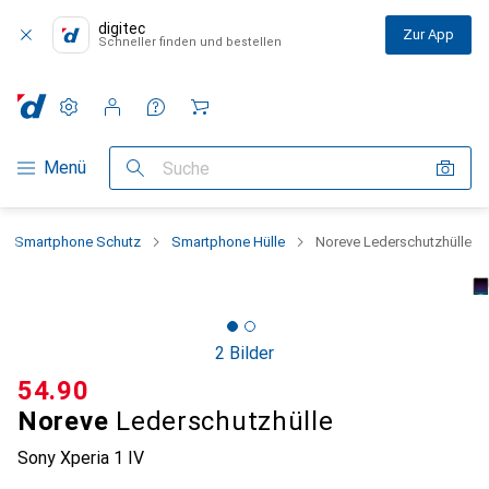
digitec
Zur App
Schneller finden und bestellen
Einstellungen
Kundenkonto
Vergleichslisten
Merklisten
Warenkorb
Navigation nach Kategorien
Menü
Suche
Smartphone Schutz
Smartphone Hülle
Noreve Lederschutzhülle
2 Bilder
CHF
54.90
Noreve
Lederschutzhülle
Sony Xperia 1 IV