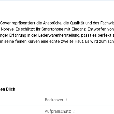
Cover repräsentiert die Ansprüche, die Qualität und das Fachwi
 Noreve. Es schützt Ihr Smartphone mit Eleganz. Entworfen von
nger Erfahrung in der Lederwarenherstellung, passt es perfekt 
n seine feinen Kurven eine echte zweite Haut. Es wird zum sch
ire für Ihr Smartphone. International anerkannt für ihre hochwe
uverlässige Wahl für eine anspruchsvolle Kundschaft.
en Blick
i
Backcover
i
Aufprallschutz