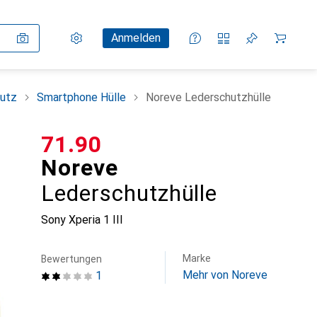
Einstellungen
Kundenkonto
Vergleichslisten
Merklisten
Warenkorb
Anmelden
utz
Smartphone Hülle
Noreve Lederschutzhülle
CHF
71.90
Noreve
Lederschutzhülle
Sony Xperia 1 III
Marke
Bewertungen
Mehr von Noreve
1