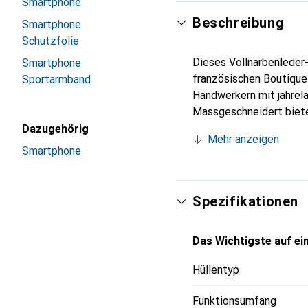
Smartphone
Beschreibung
Smartphone
Schutzfolie
Dieses Vollnarbenleder-
Smartphone
französischen Boutique
Sportarmband
Handwerkern mit jahrela
Massgeschneidert biete
unverzichtbaren Accesso
Dazugehörig
Mehr anzeigen
die Marke Noreve eine z
Smartphone
Spezifikationen
Das Wichtigste auf ein
Hüllentyp
Funktionsumfang