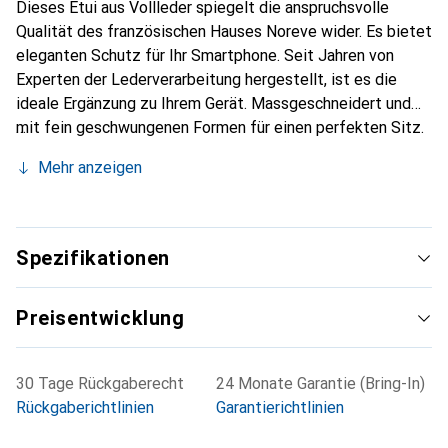
Dieses Etui aus Vollleder spiegelt die anspruchsvolle
Qualität des französischen Hauses Noreve wider. Es bietet
eleganten Schutz für Ihr Smartphone. Seit Jahren von
Experten der Lederverarbeitung hergestellt, ist es die
ideale Ergänzung zu Ihrem Gerät. Massgeschneidert und
mit fein geschwungenen Formen für einen perfekten Sitz.
Ein elegantes Accessoire und das ideale Gewand für Ihr
Mehr anzeigen
Smartphone. Die Marke Noreve ist international für ihre
hochwertigen Produkte bekannt und stets eine gute Wahl
für den anspruchsvollen Kunden.
Spezifikationen
Preisentwicklung
30 Tage Rückgaberecht
24 Monate Garantie (Bring-In)
Rückgaberichtlinien
Garantierichtlinien