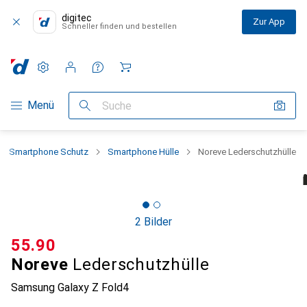
digitec
Zur App
Schneller finden und bestellen
Einstellungen
Kundenkonto
Vergleichslisten
Merklisten
Warenkorb
Navigation nach Kategorien
Menü
Suche
Smartphone Schutz
Smartphone Hülle
Noreve Lederschutzhülle
2 Bilder
CHF
55.90
Noreve
Lederschutzhülle
Samsung Galaxy Z Fold4