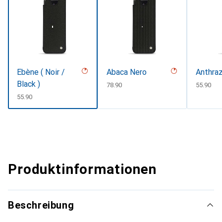
Ebène ( Noir /
Abaca Nero
Anthraz
Black )
CHF
78.90
CHF
55.90
CHF
55.90
Produktinformationen
Beschreibung