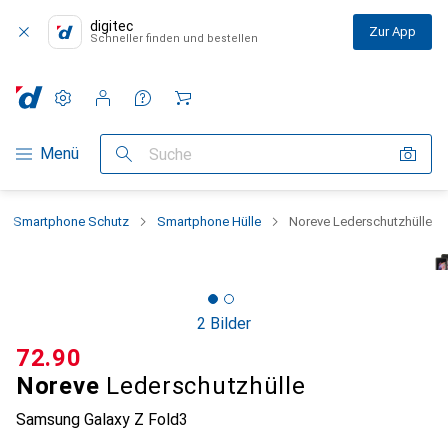
digitec
Zur App
Schneller finden und bestellen
Einstellungen
Kundenkonto
Vergleichslisten
Merklisten
Warenkorb
Navigation nach Kategorien
Menü
Suche
Smartphone Schutz
Smartphone Hülle
Noreve Lederschutzhülle
2 Bilder
CHF
72.90
Noreve
Lederschutzhülle
Samsung Galaxy Z Fold3