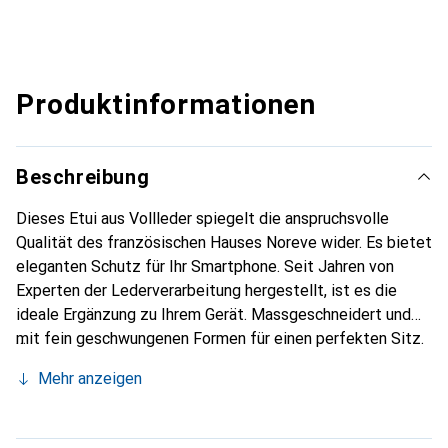
Produktinformationen
Beschreibung
Dieses Etui aus Vollleder spiegelt die anspruchsvolle
Qualität des französischen Hauses Noreve wider. Es bietet
eleganten Schutz für Ihr Smartphone. Seit Jahren von
Experten der Lederverarbeitung hergestellt, ist es die
ideale Ergänzung zu Ihrem Gerät. Massgeschneidert und
mit fein geschwungenen Formen für einen perfekten Sitz.
Ein elegantes Accessoire und das ideale Gewand für Ihr
Mehr anzeigen
Smartphone. Die Marke Noreve ist international für ihre
hochwertigen Produkte bekannt und stets eine gute Wahl
für den anspruchsvollen Kunden.