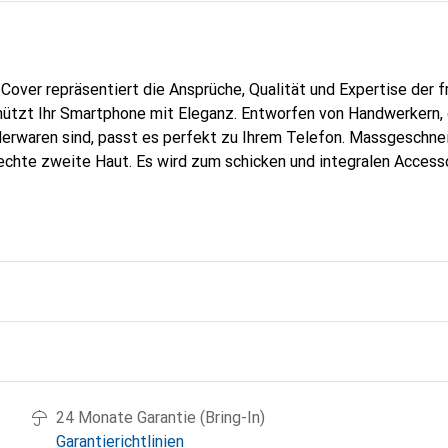
Cover repräsentiert die Ansprüche, Qualität und Expertise der 
ützt Ihr Smartphone mit Eleganz. Entworfen von Handwerkern, d
erwaren sind, passt es perfekt zu Ihrem Telefon. Massgeschnei
echte zweite Haut. Es wird zum schicken und integralen Accesso
nal anerkannt für ihre hochwertigen Produkte ist die Marke Nor
volle Kundschaft.
g
24 Monate Garantie (Bring-In)
Garantierichtlinien