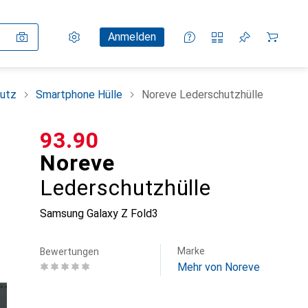
Einstellungen
Kundenkonto
Vergleichslisten
Merklisten
Warenkorb
Anmelden
utz
Smartphone Hülle
Noreve Lederschutzhülle
CHF
93.90
Noreve
Lederschutzhülle
Samsung Galaxy Z Fold3
Marke
Bewertungen
Mehr von Noreve