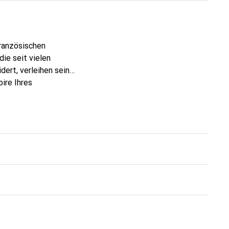
französischen
ie seit vielen
dert, verleihen seine
ire Ihres
eve eine sichere