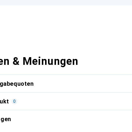
en & Meinungen
kgabequoten
ukt
0
ngen