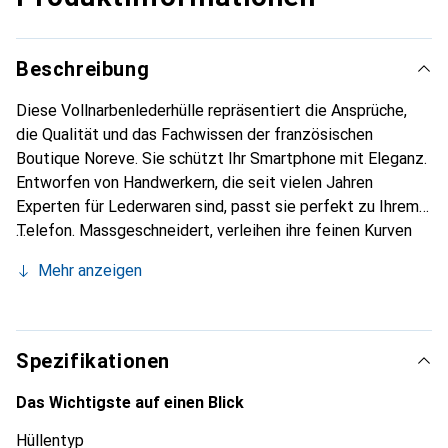
Beschreibung
Diese Vollnarbenlederhülle repräsentiert die Ansprüche,
die Qualität und das Fachwissen der französischen
Boutique Noreve. Sie schützt Ihr Smartphone mit Eleganz.
Entworfen von Handwerkern, die seit vielen Jahren
Experten für Lederwaren sind, passt sie perfekt zu Ihrem
Telefon. Massgeschneidert, verleihen ihre feinen Kurven
ihr eine echte zweite Haut. Sie wird zum schicken und
Mehr anzeigen
unverzichtbaren Accessoire für Ihr Smartphone.
International anerkannt für ihre hochwertigen Produkte ist
die Marke Noreve eine sichere Wahl für eine
anspruchsvolle Kundschaft.
Spezifikationen
Das Wichtigste auf einen Blick
Hüllentyp