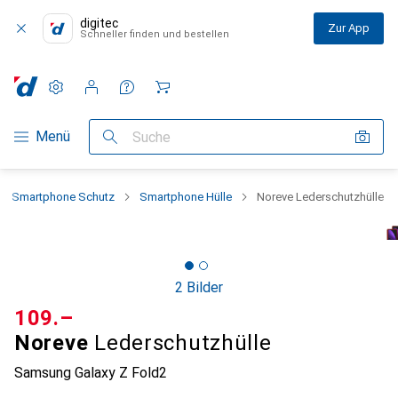
digitec
Zur App
Schneller finden und bestellen
Einstellungen
Kundenkonto
Vergleichslisten
Merklisten
Warenkorb
Navigation nach Kategorien
Menü
Suche
Smartphone Schutz
Smartphone Hülle
Noreve Lederschutzhülle
2 Bilder
CHF
109.–
Noreve
Lederschutzhülle
Samsung Galaxy Z Fold2