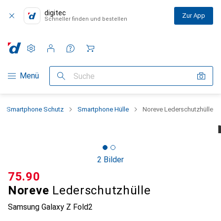
digitec
Zur App
Schneller finden und bestellen
Einstellungen
Kundenkonto
Vergleichslisten
Merklisten
Warenkorb
Navigation nach Kategorien
Menü
Suche
Smartphone Schutz
Smartphone Hülle
Noreve Lederschutzhülle
2 Bilder
CHF
75.90
Noreve
Lederschutzhülle
Samsung Galaxy Z Fold2