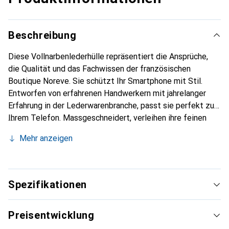
Beschreibung
Diese Vollnarbenlederhülle repräsentiert die Ansprüche,
die Qualität und das Fachwissen der französischen
Boutique Noreve. Sie schützt Ihr Smartphone mit Stil.
Entworfen von erfahrenen Handwerkern mit jahrelanger
Erfahrung in der Lederwarenbranche, passt sie perfekt zu
Ihrem Telefon. Massgeschneidert, verleihen ihre feinen
Kurven ihr eine echte zweite Haut. Sie wird zum schicken
Mehr anzeigen
und unverzichtbaren Accessoire für Ihr Smartphone.
International anerkannt für ihre hochwertigen Produkte ist
die Marke Noreve eine zuverlässige Wahl für eine
anspruchsvolle Kundschaft.
Spezifikationen
Preisentwicklung