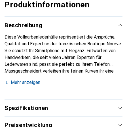
Produktinformationen
Beschreibung
Diese Vollnarbenlederhülle repräsentiert die Ansprüche,
Qualität und Expertise der französischen Boutique Noreve.
Sie schützt Ihr Smartphone mit Eleganz. Entworfen von
Handwerkern, die seit vielen Jahren Experten für
Lederwaren sind, passt sie perfekt zu Ihrem Telefon.
Massgeschneidert verleihen ihre feinen Kurven ihr eine
echte zweite Haut. Sie wird zum schicken und
Mehr anzeigen
unverzichtbaren Accessoire Ihres Smartphones.
International anerkannt für ihre hochwertigen Produkte ist
die Marke Noreve eine sichere Wahl für eine
anspruchsvolle Kundschaft.
Spezifikationen
Preisentwicklung