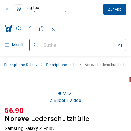
digitec
Zur App
Schneller finden und bestellen
Einstellungen
Kundenkonto
Vergleichslisten
Merklisten
Warenkorb
Navigation nach Kategorien
Menü
Suche
Smartphone Schutz
Smartphone Hülle
Noreve Lederschutzhülle
2 Bilder
1 Video
CHF
56.90
Noreve
Lederschutzhülle
Samsung Galaxy Z Fold2