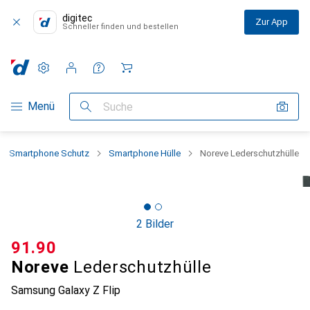
digitec
Zur App
Schneller finden und bestellen
Einstellungen
Kundenkonto
Vergleichslisten
Merklisten
Warenkorb
Navigation nach Kategorien
Menü
Suche
Smartphone Schutz
Smartphone Hülle
Noreve Lederschutzhülle
2 Bilder
CHF
91.90
Noreve
Lederschutzhülle
Samsung Galaxy Z Flip