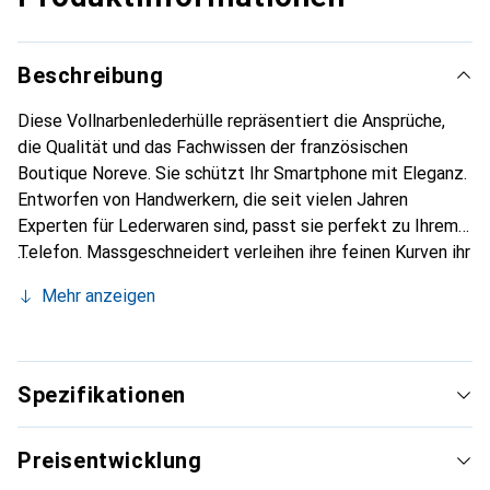
Beschreibung
Diese Vollnarbenlederhülle repräsentiert die Ansprüche,
die Qualität und das Fachwissen der französischen
Boutique Noreve. Sie schützt Ihr Smartphone mit Eleganz.
Entworfen von Handwerkern, die seit vielen Jahren
Experten für Lederwaren sind, passt sie perfekt zu Ihrem
Telefon. Massgeschneidert verleihen ihre feinen Kurven ihr
eine echte zweite Haut. Sie wird zum schicken und
Mehr anzeigen
unverzichtbaren Accessoire Ihres Smartphones.
International anerkannt für ihre hochwertigen Produkte ist
die Marke Noreve eine sichere Wahl für eine
anspruchsvolle Klientel.
Spezifikationen
Preisentwicklung