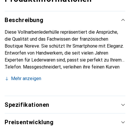
Beschreibung
Diese Vollnarbenlederhülle repräsentiert die Ansprüche,
die Qualität und das Fachwissen der französischen
Boutique Noreve. Sie schützt Ihr Smartphone mit Eleganz.
Entworfen von Handwerkern, die seit vielen Jahren
Experten für Lederwaren sind, passt sie perfekt zu Ihrem
Telefon. Massgeschneidert, verleihen ihre feinen Kurven
ihr eine echte zweite Haut. Sie wird zum schicken und
Mehr anzeigen
unverzichtbaren Accessoire für Ihr Smartphone.
International anerkannt für ihre hochwertigen Produkte ist
die Marke Noreve eine sichere Wahl für eine
anspruchsvolle Kundschaft.
Spezifikationen
Preisentwicklung