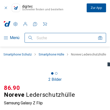
digitec
Zur App
Schneller finden und bestellen
Einstellungen
Kundenkonto
Vergleichslisten
Merklisten
Warenkorb
Navigation nach Kategorien
Menü
Suche
Smartphone Schutz
Smartphone Hülle
Noreve Lederschutzhülle
2 Bilder
CHF
86.90
Noreve
Lederschutzhülle
Samsung Galaxy Z Flip