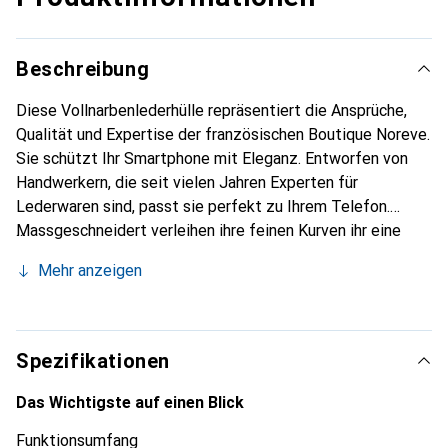
Beschreibung
Diese Vollnarbenlederhülle repräsentiert die Ansprüche,
Qualität und Expertise der französischen Boutique Noreve.
Sie schützt Ihr Smartphone mit Eleganz. Entworfen von
Handwerkern, die seit vielen Jahren Experten für
Lederwaren sind, passt sie perfekt zu Ihrem Telefon.
Massgeschneidert verleihen ihre feinen Kurven ihr eine
echte zweite Haut. Sie wird zum schicken und
Mehr anzeigen
unverzichtbaren Accessoire für Ihr Smartphone.
International anerkannt für ihre hochwertigen Produkte ist
die Marke Noreve eine sichere Wahl für eine
anspruchsvolle Klientel.
Spezifikationen
Das Wichtigste auf einen Blick
Funktionsumfang