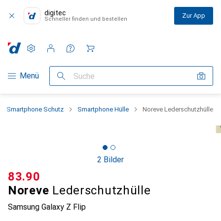
digitec
Zur App
Schneller finden und bestellen
Einstellungen
Kundenkonto
Vergleichslisten
Merklisten
Warenkorb
Navigation nach Kategorien
Menü
Suche
Smartphone Schutz
Smartphone Hülle
Noreve Lederschutzhülle
2 Bilder
CHF
83.90
Noreve
Lederschutzhülle
Samsung Galaxy Z Flip