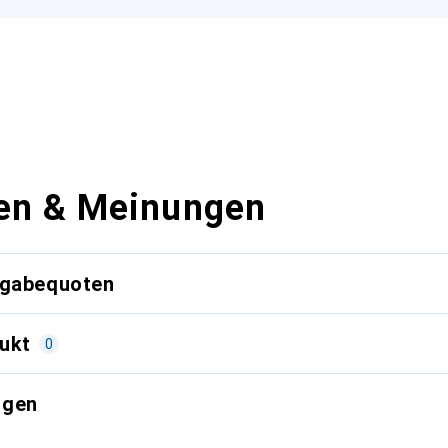
en & Meinungen
kgabequoten
ukt
0
ngen