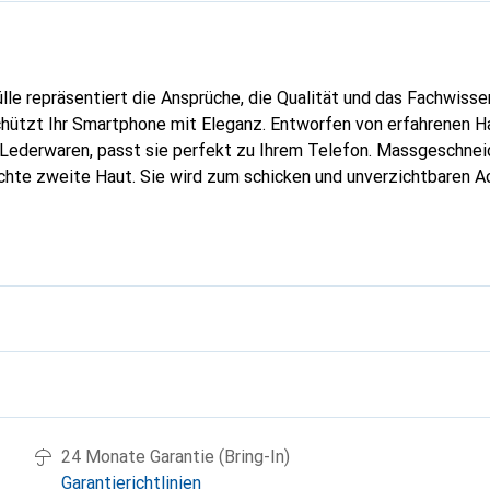
lle repräsentiert die Ansprüche, die Qualität und das Fachwisse
chützt Ihr Smartphone mit Eleganz. Entworfen von erfahrenen 
n Lederwaren, passt sie perfekt zu Ihrem Telefon. Massgeschneid
echte zweite Haut. Sie wird zum schicken und unverzichtbaren Ac
al anerkannt für ihre hochwertigen Produkte, ist die Marke Nor
volle Kundschaft.
g
24 Monate Garantie (Bring-In)
Garantierichtlinien