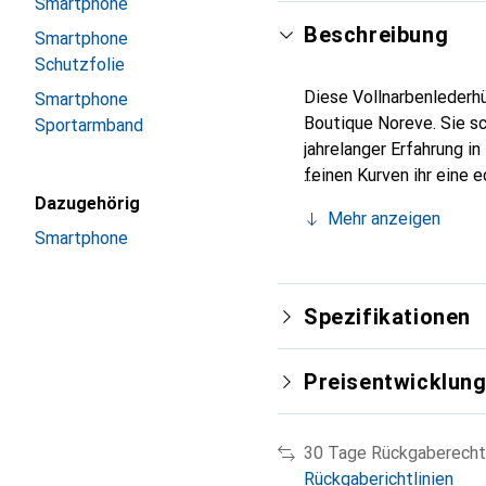
Smartphone
Beschreibung
Smartphone
Schutzfolie
Diese Vollnarbenlederhü
Smartphone
Boutique Noreve. Sie s
Sportarmband
jahrelanger Erfahrung i
feinen Kurven ihr eine 
Smartphone. Internation
Dazugehörig
Mehr anzeigen
Wahl für eine anspruchs
Smartphone
Spezifikationen
Preisentwicklun
30 Tage Rückgaberecht
Rückgaberichtlinien