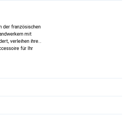
n der französischen
Handwerkern mit
ert, verleihen ihre
cessoire für Ihr
eve eine zuverlässige