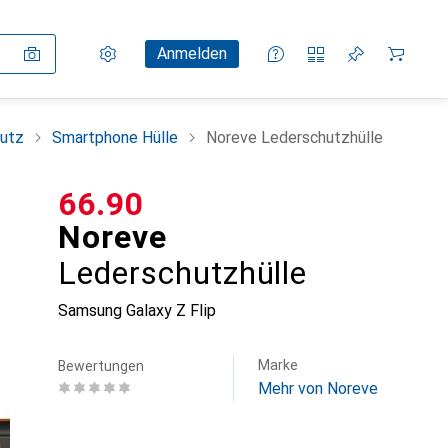
Einstellungen
Kundenkonto
Vergleichslisten
Merklisten
Warenkorb
Anmelden
utz
Smartphone Hülle
Noreve Lederschutzhülle
CHF
66.90
Noreve
Lederschutzhülle
Samsung Galaxy Z Flip
Marke
Bewertungen
Mehr von Noreve