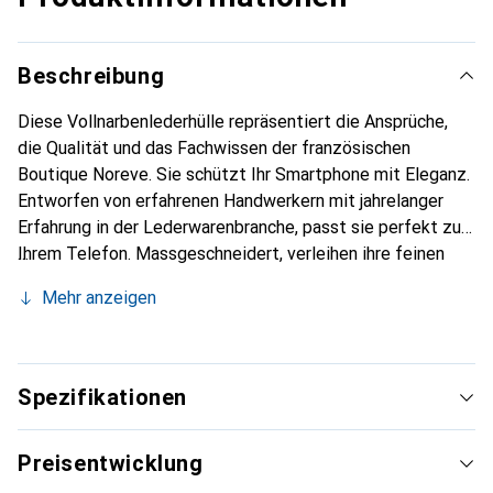
Beschreibung
Diese Vollnarbenlederhülle repräsentiert die Ansprüche,
die Qualität und das Fachwissen der französischen
Boutique Noreve. Sie schützt Ihr Smartphone mit Eleganz.
Entworfen von erfahrenen Handwerkern mit jahrelanger
Erfahrung in der Lederwarenbranche, passt sie perfekt zu
Ihrem Telefon. Massgeschneidert, verleihen ihre feinen
Kurven ihr eine echte zweite Haut. Sie wird zum schicken
Mehr anzeigen
und unverzichtbaren Accessoire für Ihr Smartphone.
International anerkannt für ihre hochwertigen Produkte ist
die Marke Noreve eine zuverlässige Wahl für eine
anspruchsvolle Kundschaft.
Spezifikationen
Preisentwicklung