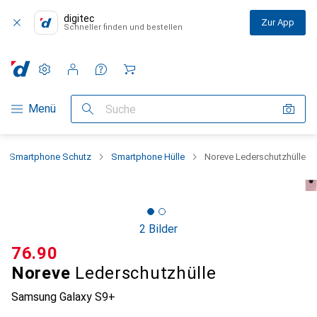
digitec
Zur App
Schneller finden und bestellen
Einstellungen
Kundenkonto
Vergleichslisten
Merklisten
Warenkorb
Navigation nach Kategorien
Menü
Suche
Smartphone Schutz
Smartphone Hülle
Noreve Lederschutzhülle
2 Bilder
CHF
76.90
Noreve
Lederschutzhülle
Samsung Galaxy S9+