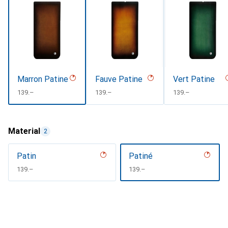
Marron Patine
Fauve Patine
Vert Patine
CHF
139.–
CHF
139.–
CHF
139.–
Material
2
Patin
Patiné
CHF
139.–
CHF
139.–