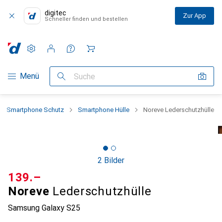
digitec
Zur App
Schneller finden und bestellen
Einstellungen
Kundenkonto
Vergleichslisten
Merklisten
Warenkorb
Navigation nach Kategorien
Menü
Suche
Smartphone Schutz
Smartphone Hülle
Noreve Lederschutzhülle
2 Bilder
CHF
139.–
Noreve
Lederschutzhülle
Samsung Galaxy S25